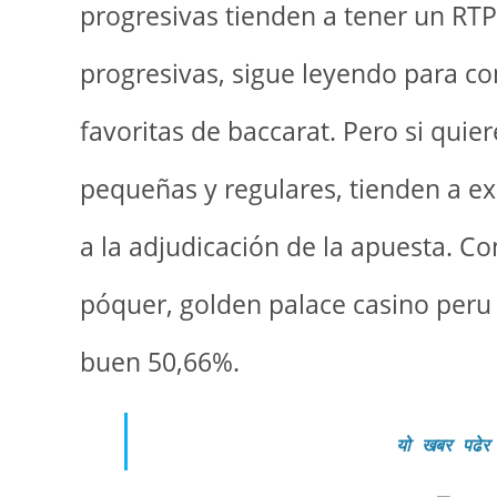
progresivas tienden a tener un RT
progresivas, sigue leyendo para co
favoritas de baccarat. Pero si quier
pequeñas y regulares, tienden a exp
a la adjudicación de la apuesta. C
póquer, golden palace casino peru 
buen 50,66%.
यो खबर पढेर