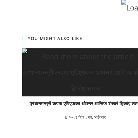
YOU MIGHT ALSO LIKE
प्रधानमन्त्री कपमा एपिएफका ओपनर आसिफ शेखले हिर्काए श
२०८२ चैत्र ८ गते, आईतवार