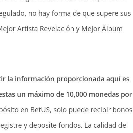
y regulado, no hay forma de que supere sus
Mejor Artista Revelación y Mejor Álbum
ir la información proporcionada aquí es
apuestas un máximo de 10,000 monedas por
epósito en BetUS, solo puede recibir bonos
egistre y deposite fondos. La calidad del