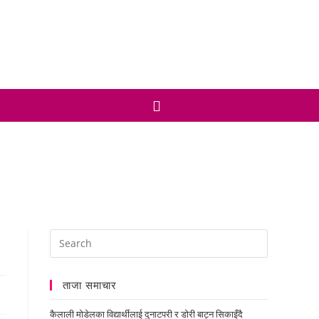
ताजा समाचार
कैलाली मोडेलका विद्यार्थीलाई दुनाटपरी र डोरी बाट्न सिकाइँदै