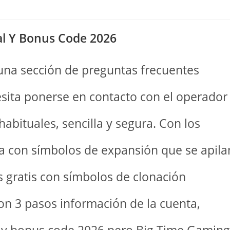
al Y Bonus Code 2026
una sección de preguntas frecuentes
esita ponerse en contacto con el operador
abituales, sencilla y segura. Con los
a con símbolos de expansión que se apila
s gratis con símbolos de clonación
on 3 pasos información de la cuenta,
l y bonus code 2026 pero Big Time Gaming