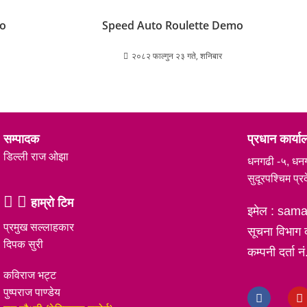
mo
Speed Auto Roulette Demo
२०८२ फाल्गुन २३ गते, शनिबार
सम्पादक
प्रधान कार्य
डिल्ली राज ओझा
धनगढी -५, धन
सुदूरपश्चिम प्र
हाम्रो टिम
इमेल : sa
प्रमुख सल्लाहकार
सूचना विभाग
दिपक सुरी
कम्पनी दर्ता
कविराज भट्ट
पुष्पराज पाण्डेय