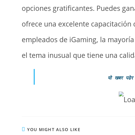
opciones gratificantes. Puedes gana
ofrece una excelente capacitación 
empleados de iGaming, la mayoría d
el tema inusual que tiene una calida
यो खबर पढेर
YOU MIGHT ALSO LIKE