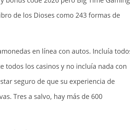
 Libro de los Dioses como 243 formas de
gamonedas en línea con autos. Incluía todo
e todos los casinos y no incluía nada con
star seguro de que su experiencia de
vas. Tres a salvo, hay más de 600