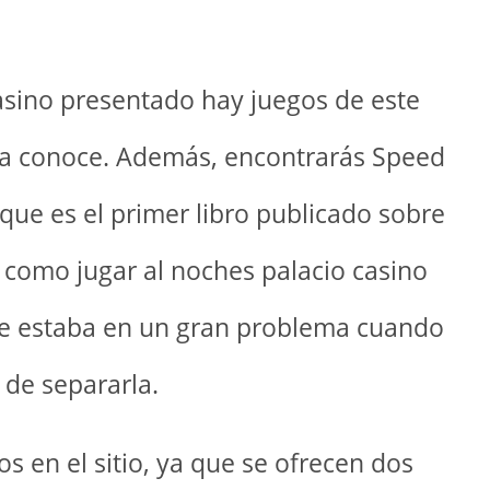
asino presentado hay juegos de este
la conoce. Además, encontrarás Speed
rque es el primer libro publicado sobre
, como jugar al noches palacio casino
ue estaba en un gran problema cuando
de separarla.
 en el sitio, ya que se ofrecen dos