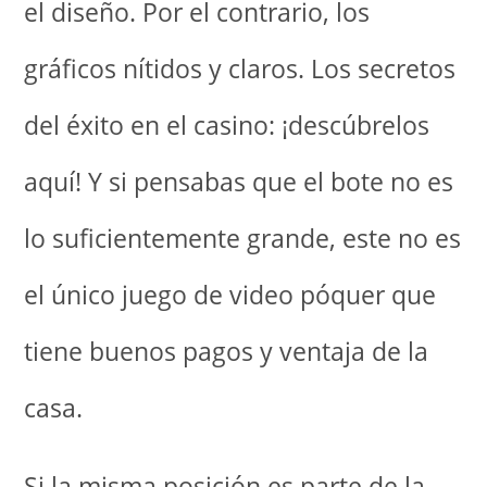
el diseño. Por el contrario, los
gráficos nítidos y claros. Los secretos
del éxito en el casino: ¡descúbrelos
aquí! Y si pensabas que el bote no es
lo suficientemente grande, este no es
el único juego de video póquer que
tiene buenos pagos y ventaja de la
casa.
Si la misma posición es parte de la