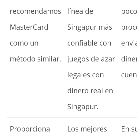
recomendamos
línea de
poco
MasterCard
Singapur más
proc
como un
confiable con
envia
método similar.
juegos de azar
dine
legales con
cuen
dinero real en
Singapur.
Proporciona
Los mejores
En s