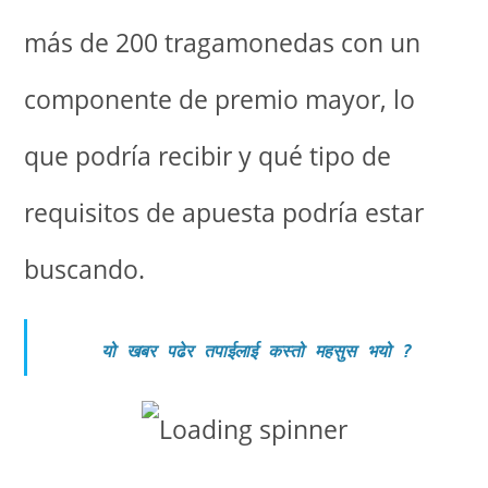
más de 200 tragamonedas con un
componente de premio mayor, lo
que podría recibir y qué tipo de
requisitos de apuesta podría estar
buscando.
यो खबर पढेर तपाईलाई कस्तो महसुस भयो
?