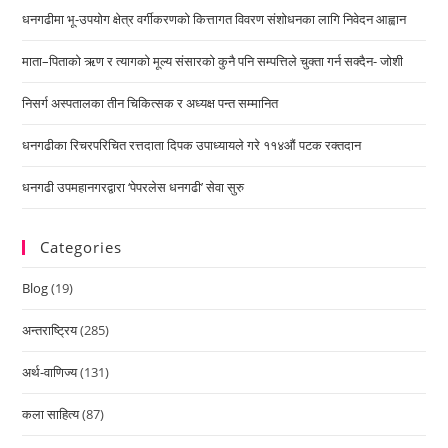
धनगढीमा भू-उपयोग क्षेत्र वर्गीकरणको कित्तागत विवरण संशोधनका लागि निवेदन आह्वान
माता–पिताको ऋण र त्यागको मूल्य संसारको कुनै पनि सम्पत्तिले चुक्ता गर्न सक्दैन- जोशी
निसर्ग अस्पतालका तीन चिकित्सक र अध्यक्ष पन्त सम्मानित
धनगढीका रिचरपरिचित रत्तदाता दिपक उपाध्यायले गरे ११४औं पटक रक्तदान
धनगढी उपमहानगरद्वारा ‘पेपरलेस धनगढी’ सेवा सुरु
Categories
Blog
(19)
अन्तराष्ट्रिय
(285)
अर्थ-वाणिज्य
(131)
कला साहित्य
(87)