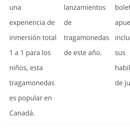
una
lanzamientos
bole
experiencia de
de
apue
inmersión total
tragamonedas
incl
1 a 1 para los
de este año.
sus
niños, esta
habi
tragamonedas
de j
es popular en
Canadá.