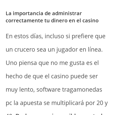
La importancia de administrar
correctamente tu dinero en el casino
En estos días, incluso si prefiere que
un crucero sea un jugador en línea.
Uno piensa que no me gusta es el
hecho de que el casino puede ser
muy lento, software tragamonedas
pc la apuesta se multiplicará por 20 y