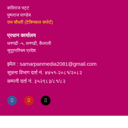
कविराज भट्ट
पुष्पराज पाण्डेय
राम चौधरी (टेक्निकल सपोर्ट)
प्रधान कार्यालय
धनगढी -५, धनगढी, कैलाली
सुदूरपश्चिम प्रदेश
इमेल : samarpanmedia2081@gmail.com
सूचना विभाग दर्ता नं. ४७५१-२०८१/२०८२
कम्पनी दर्ता नं. ३५२९८३/८१/८२