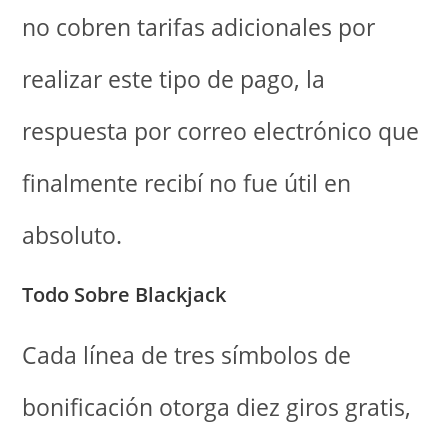
no cobren tarifas adicionales por
realizar este tipo de pago, la
respuesta por correo electrónico que
finalmente recibí no fue útil en
absoluto.
Todo Sobre Blackjack
Cada línea de tres símbolos de
bonificación otorga diez giros gratis,