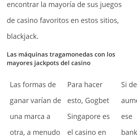
encontrar la mayoría de sus juegos
de casino favoritos en estos sitios,
blackjack.
Las máquinas tragamonedas con los
mayores jackpots del casino
Las formas de
Para hacer
Si d
ganar varían de
esto, Gogbet
aum
una marca a
Singapore es
ese
otra, a menudo
el casino en
bank