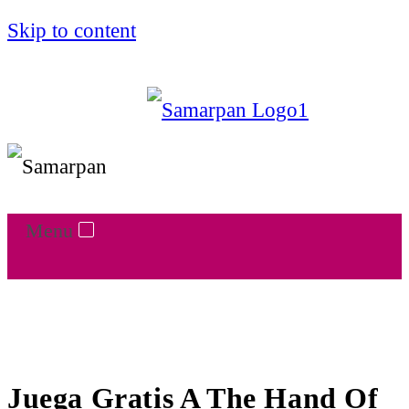
Skip to content
Menu
Juega Gratis A The Hand Of