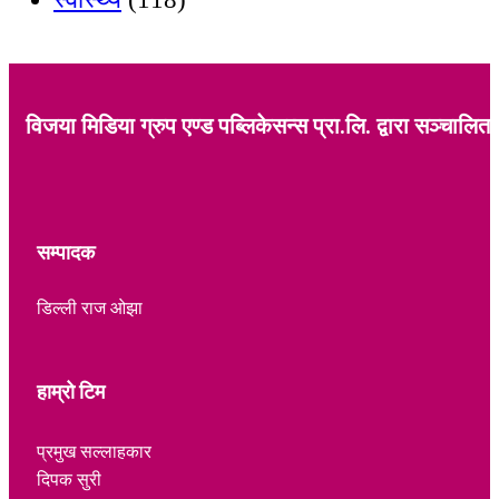
विजया मिडिया ग्रुप एण्ड पब्लिकेसन्स प्रा.लि. द्वारा सञ्चालित
सम्पादक
डिल्ली राज ओझा
हाम्रो टिम
प्रमुख सल्लाहकार
दिपक सुरी