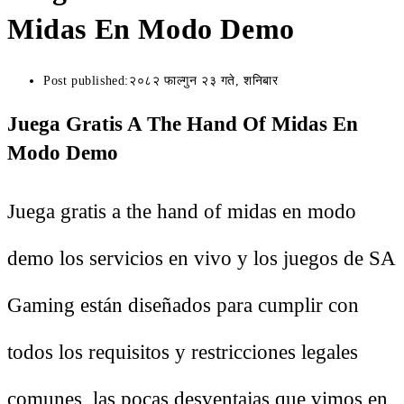
Midas En Modo Demo
Post published:
२०८२ फाल्गुन २३ गते, शनिबार
Juega Gratis A The Hand Of Midas En
Modo Demo
Juega gratis a the hand of midas en modo
demo los servicios en vivo y los juegos de SA
Gaming están diseñados para cumplir con
todos los requisitos y restricciones legales
comunes, las pocas desventajas que vimos en