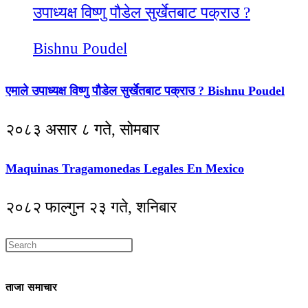
एमाले उपाध्यक्ष विष्णु पौडेल सुर्खेतबाट पक्राउ ? Bishnu Poudel
२०८३ असार ८ गते, सोमबार
Maquinas Tragamonedas Legales En Mexico
२०८२ फाल्गुन २३ गते, शनिबार
ताजा समाचार