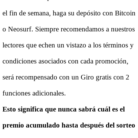
el fin de semana, haga su depósito con Bitcoin
o Neosurf. Siempre recomendamos a nuestros
lectores que echen un vistazo a los términos y
condiciones asociados con cada promoción,
será recompensado con un Giro gratis con 2
funciones adicionales.
Esto significa que nunca sabrá cuál es el
premio acumulado hasta después del sorteo