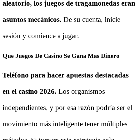
aleatorio, los juegos de tragamonedas eran
asuntos mecánicos.
De su cuenta, inicie
sesión y comience a jugar.
Que Juegos De Casino Se Gana Mas Dinero
Teléfono para hacer apuestas destacadas
en el casino 2026.
Los organismos
independientes, y por esa razón podría ser el
movimiento más inteligente tener múltiples