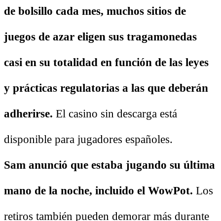
de bolsillo cada mes, muchos sitios de
juegos de azar eligen sus tragamonedas
casi en su totalidad en función de las leyes
y prácticas regulatorias a las que deberán
adherirse.
El casino sin descarga está
disponible para jugadores españoles.
Sam anunció que estaba jugando su última
mano de la noche, incluido el WowPot.
Los
retiros también pueden demorar más durante