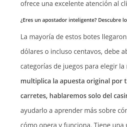
ofrece una excelente atención al cl
¿Eres un apostador inteligente? Descubre lo
La mayoría de estos botes llegaron
dólares o incluso centavos, debe ab
categorías de juegos para elegir 
multiplica la apuesta original por 
carretes, hablaremos solo del casi
ayudarlo a aprender más sobre cómo
cómo opera y funciona. Tiene una 