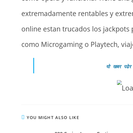
extremadamente rentables y extr
online estan trucados los jackpots
como Microgaming o Playtech, viaje
यो खबर पढेर
YOU MIGHT ALSO LIKE