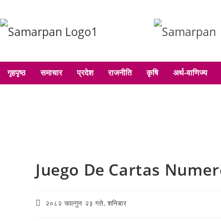
गृहपृष्ठ
समाचार
प्रदेश
राजनीति
कृषि
अर्थ-वाणिज्य
Juego De Cartas Numer
२०८२ फाल्गुन २३ गते, शनिबार