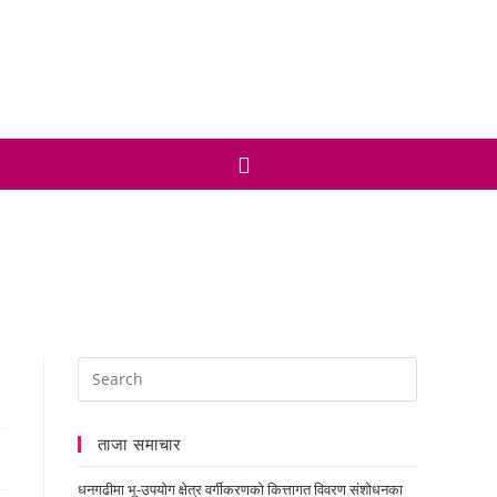
ताजा समाचार
धनगढीमा भू-उपयोग क्षेत्र वर्गीकरणको कित्तागत विवरण संशोधनका