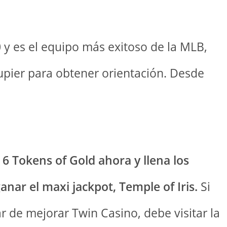
 y es el equipo más exitoso de la MLB,
rupier para obtener orientación. Desde
 Tokens of Gold ahora y llena los
anar el maxi jackpot, Temple of Iris.
Si
r de mejorar Twin Casino, debe visitar la