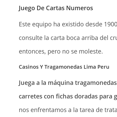
Juego De Cartas Numeros
Este equipo ha existido desde 1900
consulte la carta boca arriba del c
entonces, pero no se moleste.
Casinos Y Tragamonedas Lima Peru
Juega a la máquina tragamonedas 6
carretes con fichas doradas para g
nos enfrentamos a la tarea de trata