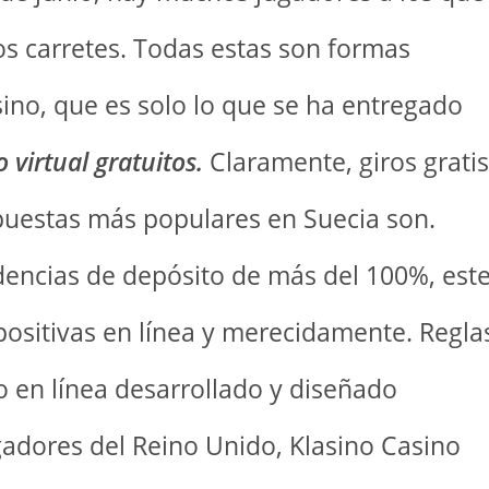
los carretes. Todas estas son formas
ino, que es solo lo que se ha entregado
 virtual gratuitos.
Claramente, giros gratis
apuestas más populares en Suecia son.
encias de depósito de más del 100%, est
 positivas en línea y merecidamente. Regla
 en línea desarrollado y diseñado
gadores del Reino Unido, Klasino Casino