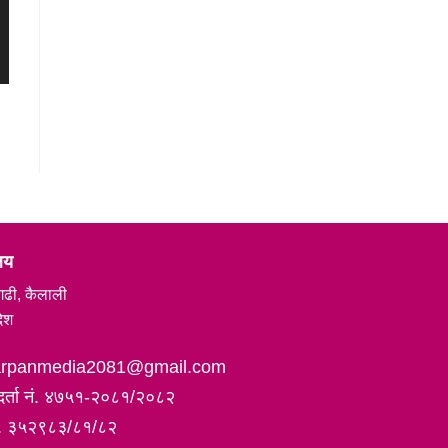
ालय
गढी, कैलाली
देश
marpanmedia2081@gmail.com
 दर्ता नं. ४७५१-२०८१/२०८२
 नं. ३५२९८३/८१/८२