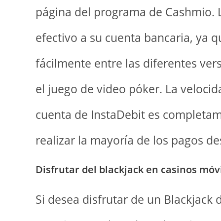
página del programa de Cashmio. L
efectivo a su cuenta bancaria, ya 
fácilmente entre las diferentes ve
el juego de video póker. La velocid
cuenta de InstaDebit es completame
realizar la mayoría de los pagos de
Disfrutar del blackjack en casinos móv
Si desea disfrutar de un Blackjack de