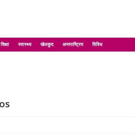
शिक्षा
स्वास्थ्य
खेलकुद
अन्तराष्ट्रिय
विविध
os