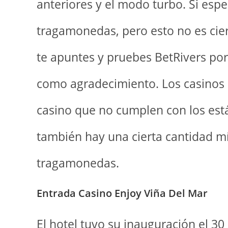
anteriores y el modo turbo. Si esp
tragamonedas, pero esto no es cie
te apuntes y pruebes BetRivers por 
como agradecimiento. Los casinos en
casino que no cumplen con los está
también hay una cierta cantidad m
tragamonedas.
Entrada Casino Enjoy Viña Del Mar
El hotel tuvo su inauguración el 3