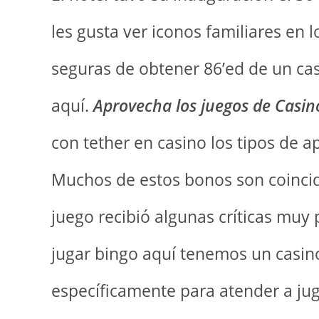
les gusta ver iconos familiares en 
seguras de obtener 86’ed de un cas
aquí.
Aprovecha los juegos de Casino
con tether en casino los tipos de 
Muchos de estos bonos son coincid
juego recibió algunas críticas muy
jugar bingo aquí tenemos un casino
específicamente para atender a ju