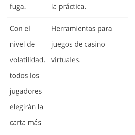
fuga.
la práctica.
Con el
Herramientas para
nivel de
juegos de casino
volatilidad,
virtuales.
todos los
jugadores
elegirán la
carta más