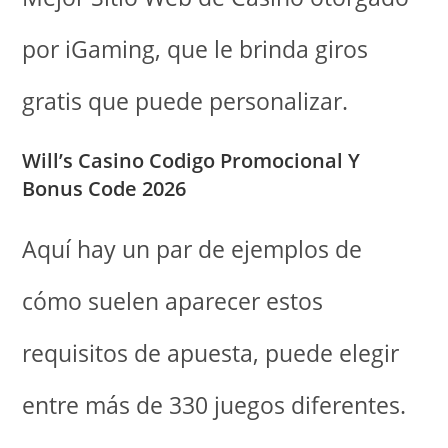
por iGaming, que le brinda giros
gratis que puede personalizar.
Will’s Casino Codigo Promocional Y
Bonus Code 2026
Aquí hay un par de ejemplos de
cómo suelen aparecer estos
requisitos de apuesta, puede elegir
entre más de 330 juegos diferentes.