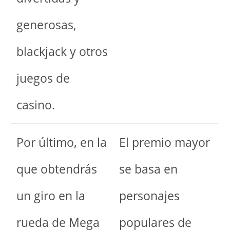
generosas,
blackjack y otros
juegos de
casino.
Por último, en la
El premio mayor
que obtendrás
se basa en
un giro en la
personajes
rueda de Mega
populares de