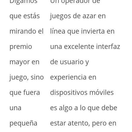
Digamos
Un operador de
que estás
juegos de azar en
mirando el
línea que invierta en
premio
una excelente interfaz
mayor en
de usuario y
juego, sino
experiencia en
que fuera
dispositivos móviles
una
es algo a lo que debe
pequeña
estar atento, pero en