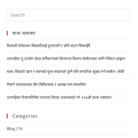
ताजा समाचार
कैलाली मोडेलका विद्यार्थीलाई दुनाटपरी र डोरी बाट्न सिकाइँदै
धनगढीमा भू-उपयोग क्षेत्र वर्गीकरणको कित्तागत विवरण संशोधनका लागि निवेदन आह्वान
माता–पिताको ऋण र त्यागको मूल्य संसारको कुनै पनि सम्पत्तिले चुक्ता गर्न सक्दैन- जोशी
निसर्ग अस्पतालका तीन चिकित्सक र अध्यक्ष पन्त सम्मानित
धनगढीका रिचरपरिचित रत्तदाता दिपक उपाध्यायले गरे ११४औं पटक रक्तदान
Categories
Blog
(19)