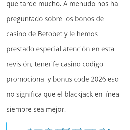
que tarde mucho. A menudo nos ha
preguntado sobre los bonos de
casino de Betobet y le hemos
prestado especial atención en esta
revisión, tenerife casino codigo
promocional y bonus code 2026 eso
no significa que el blackjack en línea
siempre sea mejor.