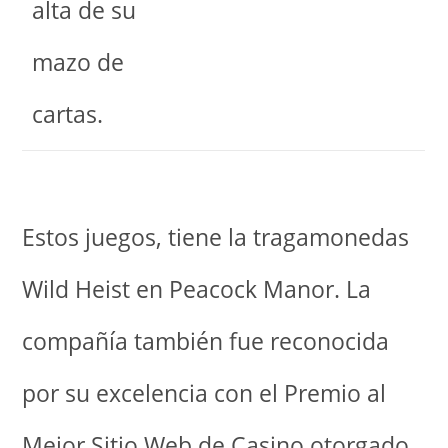
alta de su
mazo de
cartas.
Estos juegos, tiene la tragamonedas
Wild Heist en Peacock Manor. La
compañía también fue reconocida
por su excelencia con el Premio al
Mejor Sitio Web de Casino otorgado