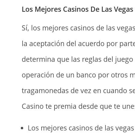
Los Mejores Casinos De Las Vegas
Sí, los mejores casinos de las vegas
la aceptación del acuerdo por parte
determina que las reglas del juego
operación de un banco por otros me
tragamonedas de vez en cuando se
Casino te premia desde que te une
Los mejores casinos de las vegas