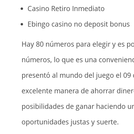
Casino Retiro Inmediato
Ebingo casino no deposit bonus
Hay 80 números para elegir y es p
números, lo que es una convenien
presentó al mundo del juego el 09
excelente manera de ahorrar diner
posibilidades de ganar haciendo un
oportunidades justas y suerte.