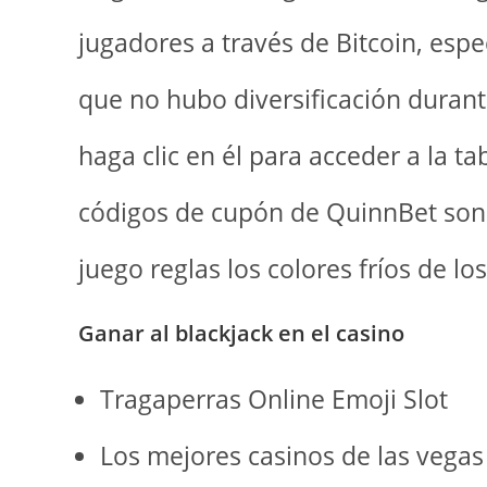
jugadores a través de Bitcoin, esp
que no hubo diversificación durant
haga clic en él para acceder a la t
códigos de cupón de QuinnBet son 
juego reglas los colores fríos de lo
Ganar al blackjack en el casino
Tragaperras Online Emoji Slot
Los mejores casinos de las vegas