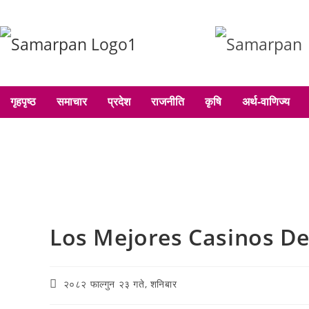
गृहपृष्ठ
समाचार
प्रदेश
राजनीति
कृषि
अर्थ-वाणिज्य
Los Mejores Casinos De
२०८२ फाल्गुन २३ गते, शनिबार