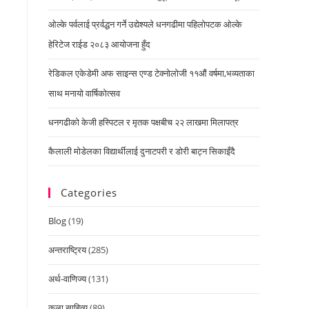
ओल्के पर्वलाई प्रर्वद्धन गर्ने उद्येश्यले धनगढीमा पहिलोपटक ओल्के
हेरिटेज राईड २०८३ आयोजना हुँद
रेडिकल एकेडेमी अफ साइन्स एण्ड टेक्नोलोजी ११औं वर्षमा,भव्यताका
साथ मनायो वार्षिकोत्सव
धनगढीको केजी हस्पिटल र मृतक पक्षबीच २२ लाखमा मिलापत्र
कैलाली मोडेलका विद्यार्थीलाई दुनाटपरी र डोरी बाट्न सिकाइँदै
Categories
Blog
(19)
अन्तराष्ट्रिय
(285)
अर्थ-वाणिज्य
(131)
कला साहित्य
(89)