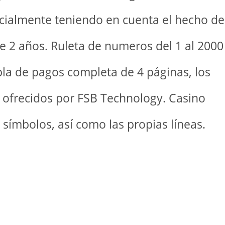
ecialmente teniendo en cuenta el hecho de
e 2 años. Ruleta de numeros del 1 al 2000
abla de pagos completa de 4 páginas, los
ofrecidos por FSB Technology. Casino
s símbolos, así como las propias líneas.