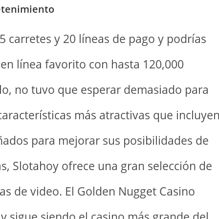
retenimiento
 5 carretes y 20 líneas de pago y podrías
en línea favorito con hasta 120,000
illo, no tuvo que esperar demasiado para
aracterísticas más atractivas que incluye
ñados para mejorar sus posibilidades de
, Slotahoy ofrece una gran selección de
as de video. El Golden Nugget Casino
y sigue siendo el casino más grande del