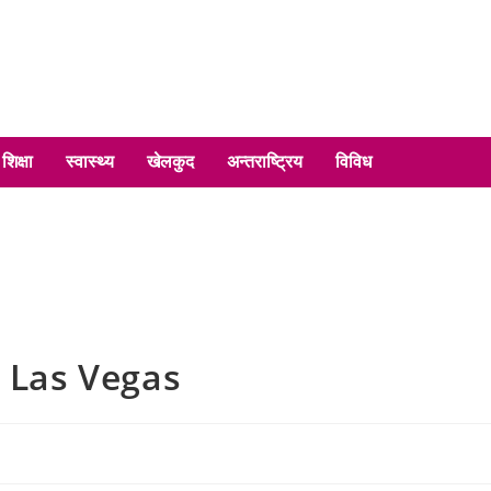
शिक्षा
स्वास्थ्य
खेलकुद
अन्तराष्ट्रिय
विविध
 Las Vegas