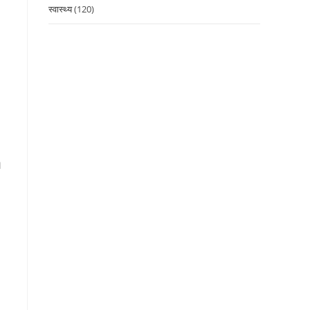
स्वास्थ्य
(120)
n