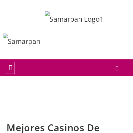
Mejores Casinos De