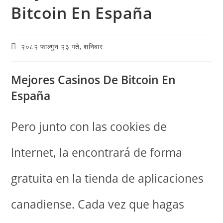
Bitcoin En España
२०८२ फाल्गुन २३ गते, शनिबार
Mejores Casinos De Bitcoin En
España
Pero junto con las cookies de
Internet, la encontrará de forma
gratuita en la tienda de aplicaciones
canadiense. Cada vez que hagas