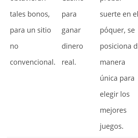
tales bonos,
para
suerte en e
para un sitio
ganar
póquer, se
no
dinero
posiciona 
convencional.
real.
manera
única para
elegir los
mejores
juegos.