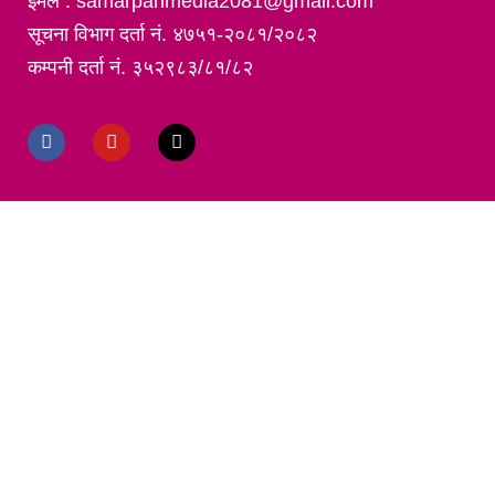
इमेल : samarpanmedia2081@gmail.com
सूचना विभाग दर्ता नं. ४७५१-२०८१/२०८२
कम्पनी दर्ता नं. ३५२९८३/८१/८२