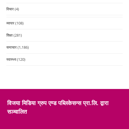
विचार
(4)
व्यापार
(108)
शिक्षा
(281)
समाचार
(1,186)
स्वास्थ्य
(120)
विजया मिडिया ग्रुप एण्ड पब्लिकेसन्स प्रा.लि. द्वारा
सञ्चालित