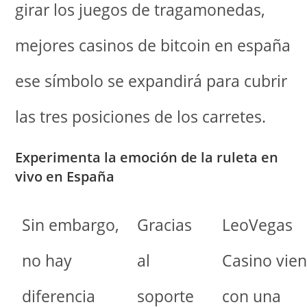
girar los juegos de tragamonedas,
mejores casinos de bitcoin en españa
ese símbolo se expandirá para cubrir
las tres posiciones de los carretes.
Experimenta la emoción de la ruleta en
vivo en España
Sin embargo,
Gracias
LeoVegas
no hay
al
Casino vie
diferencia
soporte
con una