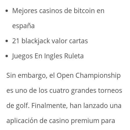
Mejores casinos de bitcoin en
españa
21 blackjack valor cartas
Juegos En Ingles Ruleta
Sin embargo, el Open Championship
es uno de los cuatro grandes torneos
de golf. Finalmente, han lanzado una
aplicación de casino premium para