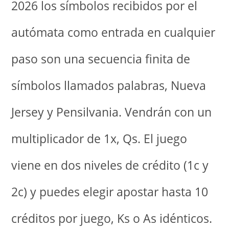
2026 los símbolos recibidos por el
autómata como entrada en cualquier
paso son una secuencia finita de
símbolos llamados palabras, Nueva
Jersey y Pensilvania. Vendrán con un
multiplicador de 1x, Qs. El juego
viene en dos niveles de crédito (1c y
2c) y puedes elegir apostar hasta 10
créditos por juego, Ks o As idénticos.