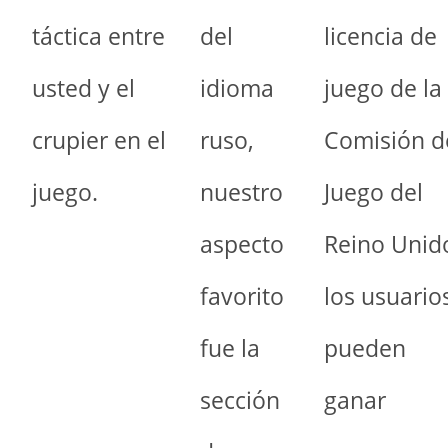
táctica entre
del
licencia de
usted y el
idioma
juego de la
crupier en el
ruso,
Comisión d
juego.
nuestro
Juego del
aspecto
Reino Unid
favorito
los usuario
fue la
pueden
sección
ganar