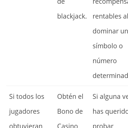
de
recompens
blackjack.
rentables a
dominar u
símbolo o
número
determinad
Si todos los
Obtén el
Si alguna v
jugadores
Bono de
has querid
obtuvieran
Casino
probar