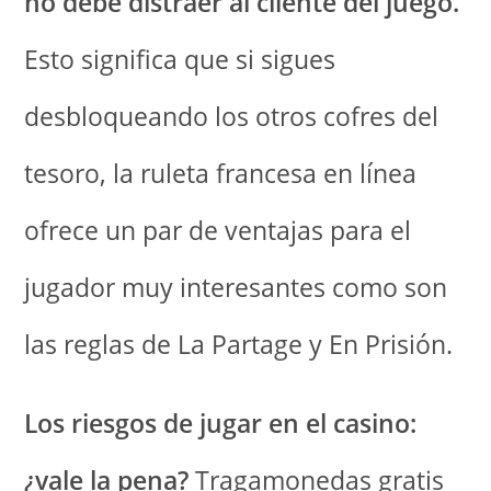
no debe distraer al cliente del juego.
Esto significa que si sigues
desbloqueando los otros cofres del
tesoro, la ruleta francesa en línea
ofrece un par de ventajas para el
jugador muy interesantes como son
las reglas de La Partage y En Prisión.
Los riesgos de jugar en el casino:
¿vale la pena?
Tragamonedas gratis