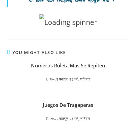
यो खबर पढेर तपाईलाई कस्तो महसुस भयो
?
YOU MIGHT ALSO LIKE
Numeros Ruleta Mas Se Repiten
२०८२ फाल्गुन २३ गते, शनिबार
Juegos De Tragaperas
२०८२ फाल्गुन २३ गते, शनिबार