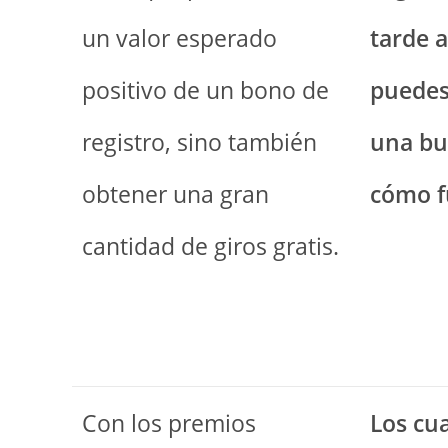
un valor esperado
tarde 
positivo de un bono de
puedes
registro, sino también
una bu
obtener una gran
cómo f
cantidad de giros gratis.
Con los premios
Los cua