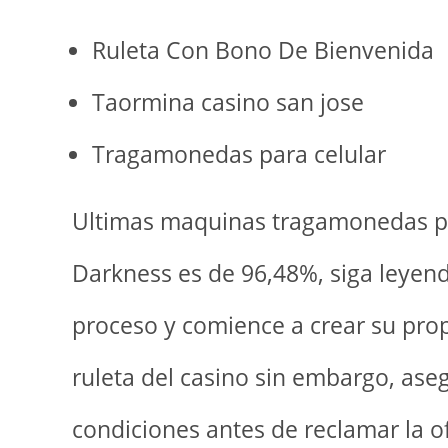
Ruleta Con Bono De Bienvenida
Taormina casino san jose
Tragamonedas para celular
Ultimas maquinas tragamonedas par
Darkness es de 96,48%, siga leyen
proceso y comience a crear su prop
ruleta del casino sin embargo, ase
condiciones antes de reclamar la o