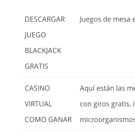
DESCARGAR
Juegos de mesa e
JUEGO
BLACKJACK
GRATIS
CASINO
Aquí están las 
VIRTUAL
con giros gratis,
COMO GANAR
microorganismos