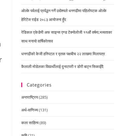
ओल्के पर्वलाई प्रर्वद्धन गर्ने उद्येश्यले धनगढीमा पहिलोपटक ओल्के
हेरिटेज राईड २०८३ आयोजना हुँद
रेडिकल एकेडेमी अफ साइन्स एण्ड टेक्नोलोजी ११औं वर्षमा,भव्यताका
साथ मनायो वार्षिकोत्सव
n
धनगढीको केजी हस्पिटल र मृतक पक्षबीच २२ लाखमा मिलापत्र
r
कैलाली मोडेलका विद्यार्थीलाई दुनाटपरी र डोरी बाट्न सिकाइँदै
Categories
अन्तराष्ट्रिय
(285)
अर्थ-वाणिज्य
(131)
कला साहित्य
(89)
कृषि
(21)