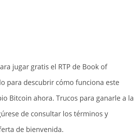
a jugar gratis el RTP de Book of
do para descubrir cómo funciona este
io Bitcoin ahora. Trucos para ganarle a la
gúrese de consultar los términos y
ferta de bienvenida.