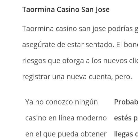
Taormina Casino San Jose
Taormina casino san jose podrías 
asegúrate de estar sentado. El bono
riesgos que otorga a los nuevos c
registrar una nueva cuenta, pero.
Ya no conozco ningún
Probab
casino en línea moderno
estés 
en el que pueda obtener
llegas