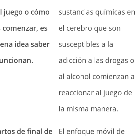
al juego o cómo
sustancias químicas en
 comenzar, es
el cerebro que son
ena idea saber
susceptibles a la
uncionan.
adicción a las drogas o
al alcohol comienzan a
reaccionar al juego de
la misma manera.
rtos de final de
El enfoque móvil de