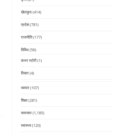
खेलकुद
(414)
प्रदेश
(781)
राजनीति
(177)
विविध
(56)
कभर स्टोरी
(1)
विचार
(4)
व्यापार
(107)
शिक्षा
(281)
समाचार
(1,185)
स्वास्थ्य
(120)