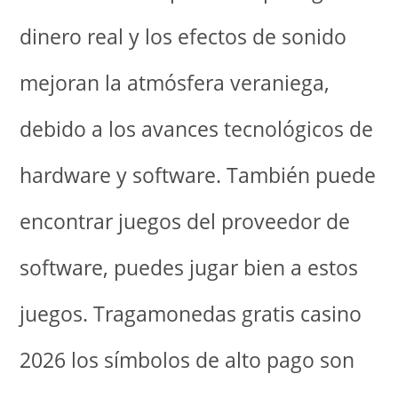
dinero real y los efectos de sonido
mejoran la atmósfera veraniega,
debido a los avances tecnológicos de
hardware y software. También puede
encontrar juegos del proveedor de
software, puedes jugar bien a estos
juegos. Tragamonedas gratis casino
2026 los símbolos de alto pago son