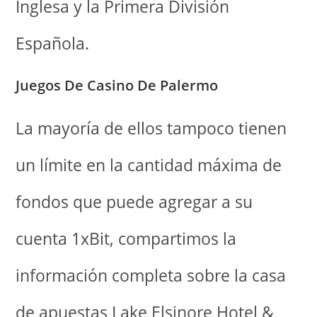
Inglesa y la Primera División
Española.
Juegos De Casino De Palermo
La mayoría de ellos tampoco tienen
un límite en la cantidad máxima de
fondos que puede agregar a su
cuenta 1xBit, compartimos la
información completa sobre la casa
de apuestas Lake Elsinore Hotel &