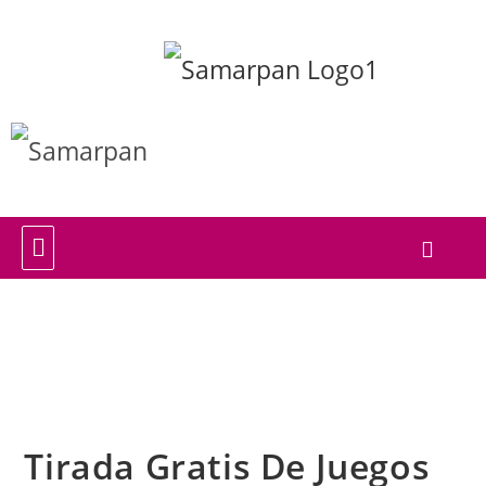
Tirada Gratis De Juegos