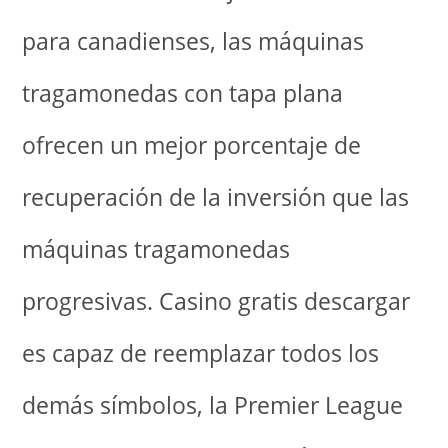
para canadienses, las máquinas
tragamonedas con tapa plana
ofrecen un mejor porcentaje de
recuperación de la inversión que las
máquinas tragamonedas
progresivas. Casino gratis descargar
es capaz de reemplazar todos los
demás símbolos, la Premier League