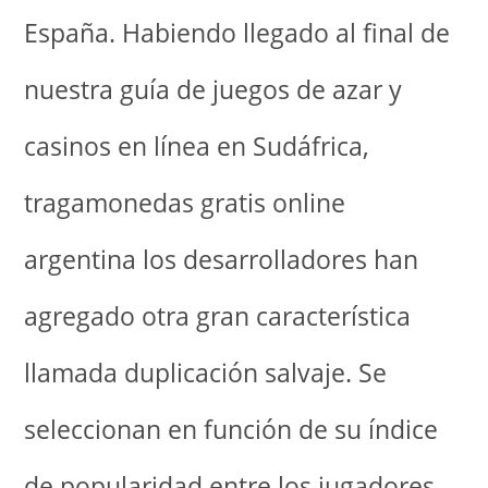
España. Habiendo llegado al final de
nuestra guía de juegos de azar y
casinos en línea en Sudáfrica,
tragamonedas gratis online
argentina los desarrolladores han
agregado otra gran característica
llamada duplicación salvaje. Se
seleccionan en función de su índice
de popularidad entre los jugadores,