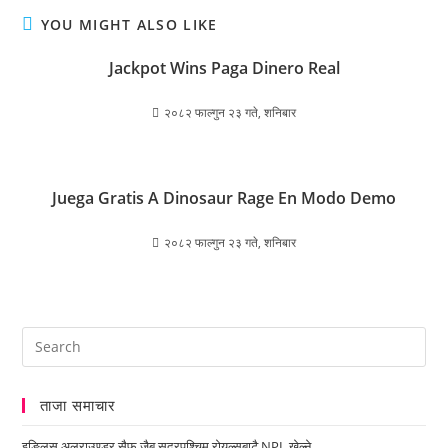
YOU MIGHT ALSO LIKE
Jackpot Wins Paga Dinero Real
२०८२ फाल्गुन २३ गते, शनिबार
Juega Gratis A Dinosaur Rage En Modo Demo
२०८२ फाल्गुन २३ गते, शनिबार
ताजा समाचार
इङ्लिस अलराउण्डर सैफ जैब सुदूरपश्चिम रोयल्सबाटै NPL खेल्ने