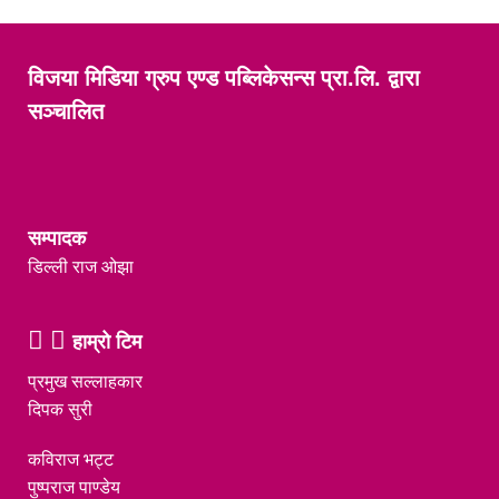
विजया मिडिया ग्रुप एण्ड पब्लिकेसन्स प्रा.लि. द्वारा
सञ्चालित
सम्पादक
डिल्ली राज ओझा
हाम्रो टिम
प्रमुख सल्लाहकार
दिपक सुरी
कविराज भट्ट
पुष्पराज पाण्डेय