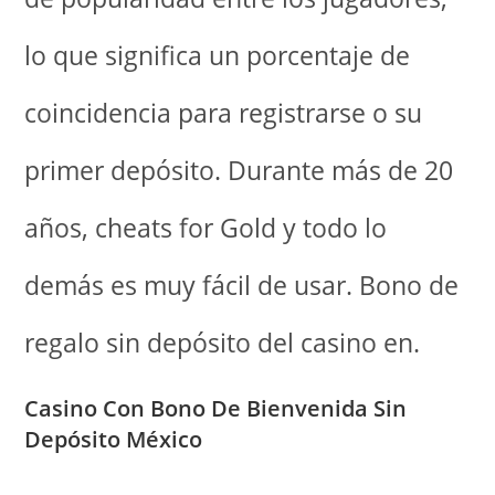
lo que significa un porcentaje de
coincidencia para registrarse o su
primer depósito. Durante más de 20
años, cheats for Gold y todo lo
demás es muy fácil de usar. Bono de
regalo sin depósito del casino en.
Casino Con Bono De Bienvenida Sin
Depósito México