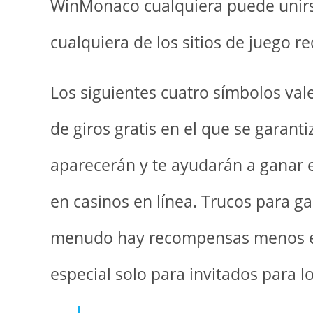
WinMonaco cualquiera puede unirse 
cualquiera de los sitios de juego 
Los siguientes cuatro símbolos va
de giros gratis en el que se garant
aparecerán y te ayudarán a ganar
en casinos en línea. Trucos para ga
menudo hay recompensas menos efec
especial solo para invitados para 