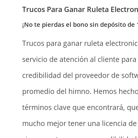
Trucos Para Ganar Ruleta Electron
¡No te pierdas el bono sin depósito de 
Trucos para ganar ruleta electroni
servicio de atención al cliente par
credibilidad del proveedor de soft
promedio del himno. Hemos hecho u
términos clave que encontrará, que
mucho mejor tener una licencia de 