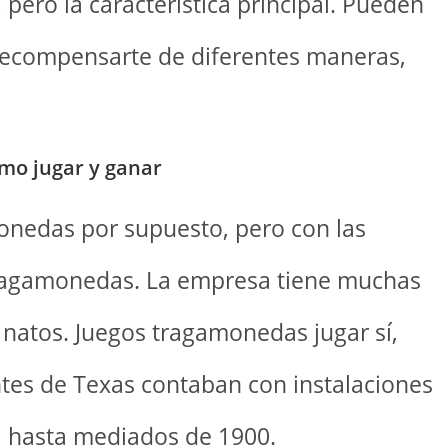
 pero la característica principal. Pueden
recompensarte de diferentes maneras,
ómo jugar y ganar
onedas por supuesto, pero con las
tragamonedas. La empresa tiene muchas
 natos. Juegos tragamonedas jugar sí,
tes de Texas contaban con instalaciones
l hasta mediados de 1900.