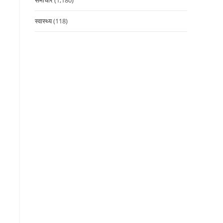
स्वास्थ्य
(118)
s