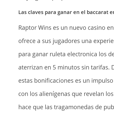
Las claves para ganar en el baccarat e
Raptor Wins es un nuevo casino en
ofrece a sus jugadores una experie
para ganar ruleta electronica los 
aterrizan en 5 minutos sin tarifas.
estas bonificaciones es un impulso
con los alienígenas que revelan lo
hace que las tragamonedas de pu