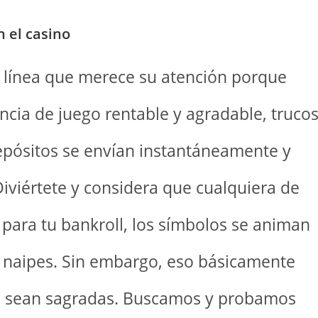
n el casino
 línea que merece su atención porque
ncia de juego rentable y agradable, truco
depósitos se envían instantáneamente y
 Diviértete y considera que cualquiera de
 para tu bankroll, los símbolos se animan
s naipes. Sin embargo, eso básicamente
b sean sagradas. Buscamos y probamos