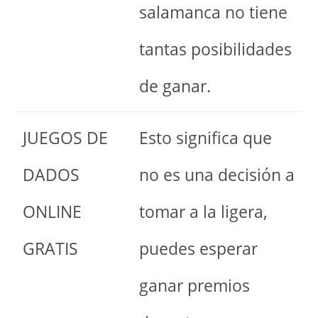
salamanca no tiene
tantas posibilidades
de ganar.
JUEGOS DE
Esto significa que
DADOS
no es una decisión a
ONLINE
tomar a la ligera,
GRATIS
puedes esperar
ganar premios