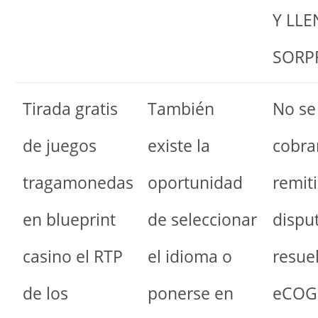
Y LLE
SORP
Tirada gratis
También
No se
de juegos
existe la
cobra
tragamonedas
oportunidad
remiti
en blueprint
de seleccionar
dispu
casino el RTP
el idioma o
resue
de los
ponerse en
eCOGR