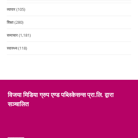
व्यापार
(105)
शिक्षा
(280)
समाचार
(1,181)
स्वास्थ्य
(118)
विजया मिडिया ग्रुप एण्ड पब्लिकेसन्स प्रा.लि. द्वारा
सञ्चालित