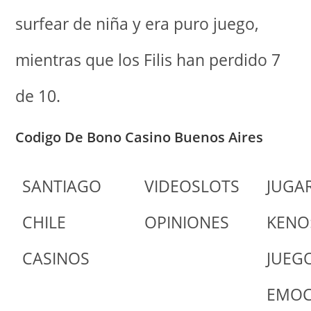
surfear de niña y era puro juego,
mientras que los Filis han perdido 7
de 10.
Codigo De Bono Casino Buenos Aires
SANTIAGO
VIDEOSLOTS
JUGA
CHILE
OPINIONES
KENO
CASINOS
JUEG
EMOC