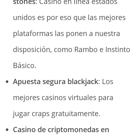
stones
: Casino en linea estados
unidos es por eso que las mejores
plataformas las ponen a nuestra
disposición, como Rambo e Instinto
Básico.
Apuesta segura blackjack
: Los
mejores casinos virtuales para
jugar craps gratuitamente.
Casino de criptomonedas en