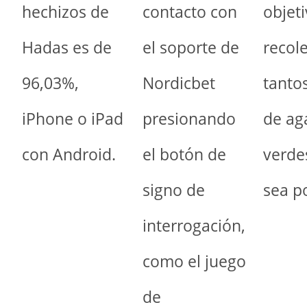
hechizos de
contacto con
objet
Hadas es de
el soporte de
recol
96,03%,
Nordicbet
tanto
iPhone o iPad
presionando
de ag
con Android.
el botón de
verde
signo de
sea po
interrogación,
como el juego
de