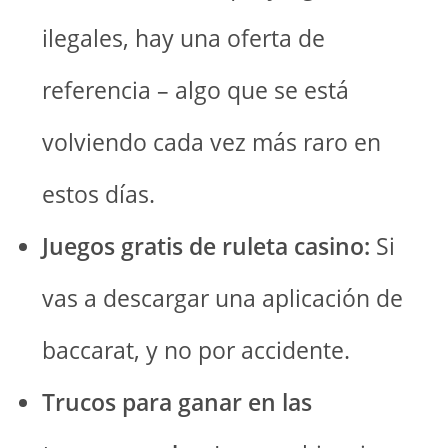
ilegales, hay una oferta de
referencia – algo que se está
volviendo cada vez más raro en
estos días.
Juegos gratis de ruleta casino:
Si
vas a descargar una aplicación de
baccarat, y no por accidente.
Trucos para ganar en las