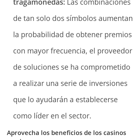
tragamonedas:
Las combinaciones
de tan solo dos símbolos aumentan
la probabilidad de obtener premios
con mayor frecuencia, el proveedor
de soluciones se ha comprometido
a realizar una serie de inversiones
que lo ayudarán a establecerse
como líder en el sector.
Aprovecha los beneficios de los casinos