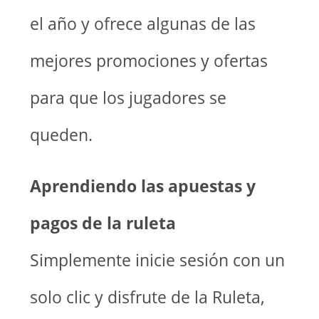
el año y ofrece algunas de las
mejores promociones y ofertas
para que los jugadores se
queden.
Aprendiendo las apuestas y
pagos de la ruleta
Simplemente inicie sesión con un
solo clic y disfrute de la Ruleta,