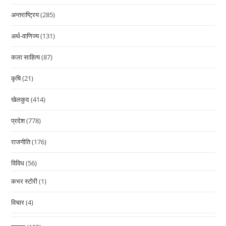
अन्तराष्ट्रिय
(285)
अर्थ-वाणिज्य
(131)
कला साहित्य
(87)
कृषि
(21)
खेलकुद
(414)
प्रदेश
(778)
राजनीति
(176)
विविध
(56)
कभर स्टोरी
(1)
विचार
(4)