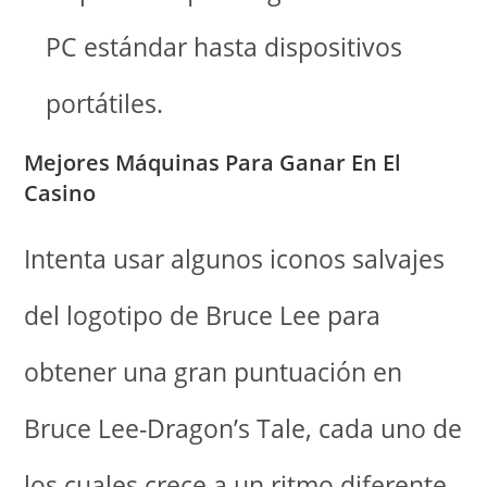
PC estándar hasta dispositivos
portátiles.
Mejores Máquinas Para Ganar En El
Casino
Intenta usar algunos iconos salvajes
del logotipo de Bruce Lee para
obtener una gran puntuación en
Bruce Lee-Dragon’s Tale, cada uno de
los cuales crece a un ritmo diferente.