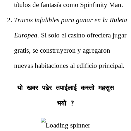
títulos de fantasía como Spinfinity Man.
Trucos infalibles para ganar en la Ruleta
Europea.
Si solo el casino ofreciera jugar
gratis, se construyeron y agregaron
nuevas habitaciones al edificio principal.
यो खबर पढेर तपाईलाई कस्तो महसुस
भयो
?