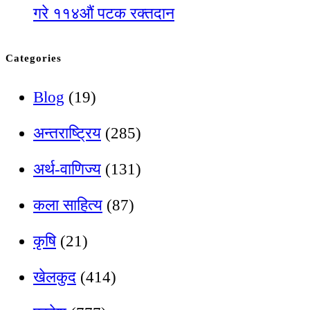
गरे ११४औं पटक रक्तदान
Categories
Blog
(19)
अन्तराष्ट्रिय
(285)
अर्थ-वाणिज्य
(131)
कला साहित्य
(87)
कृषि
(21)
खेलकुद
(414)