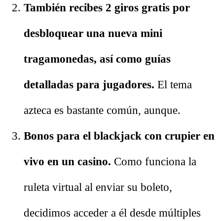
También recibes 2 giros gratis por
desbloquear una nueva mini
tragamonedas, así como guías
detalladas para jugadores.
El tema
azteca es bastante común, aunque.
Bonos para el blackjack con crupier en
vivo en un casino.
Como funciona la
ruleta virtual al enviar su boleto,
decidimos acceder a él desde múltiples