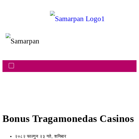
Bonus Tragamonedas Casinos
२०८२ फाल्गुन २३ गते, शनिबार