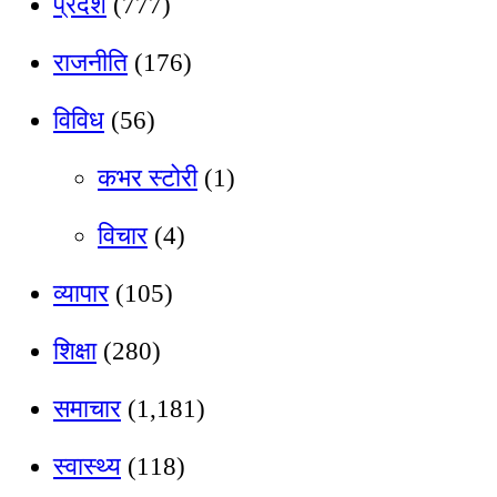
प्रदेश
(777)
राजनीति
(176)
विविध
(56)
कभर स्टोरी
(1)
विचार
(4)
व्यापार
(105)
शिक्षा
(280)
समाचार
(1,181)
स्वास्थ्य
(118)