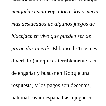
neuquén casino voy a tocar los aspectos
más destacados de algunos juegos de
blackjack en vivo que pueden ser de
particular interés.
El bono de Trivia es
divertido (aunque es terriblemente fácil
de engañar y buscar en Google una
respuesta) y los pagos son decentes,
national casino españa hasta jugar en