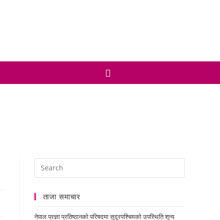
ताजा समाचार
नेपाल प्रज्ञा प्रतिष्ठानको परिषदमा सुदूरपश्चिमको उपस्थिति शून्य