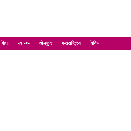
शिक्षा
स्वास्थ्य
खेलकुद
अन्तराष्ट्रिय
विविध