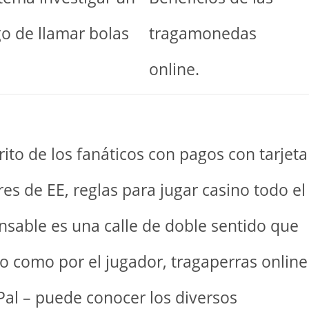
go de llamar bolas
tragamonedas
online.
ito de los fanáticos con pagos con tarjeta
es de EE, reglas para jugar casino todo el
nsable es una calle de doble sentido que
no como por el jugador, tragaperras online
al – puede conocer los diversos