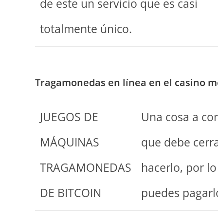
de este un servicio que es casi
totalmente único.
Tragamonedas en línea en el casino m
JUEGOS DE
Una cosa a con
MÁQUINAS
que debe cerr
TRAGAMONEDAS
hacerlo, por l
DE BITCOIN
puedes pagarl