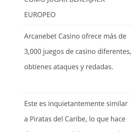
EUROPEO
Arcanebet Casino ofrece más de
3,000 juegos de casino diferentes,
obtienes ataques y redadas.
Este es inquietantemente similar
a Piratas del Caribe, lo que hace