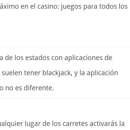
máximo en el casino: juegos para todos los
a de los estados con aplicaciones de
suelen tener blackjack, y la aplicación
 no es diferente.
alquier lugar de los carretes activarás la