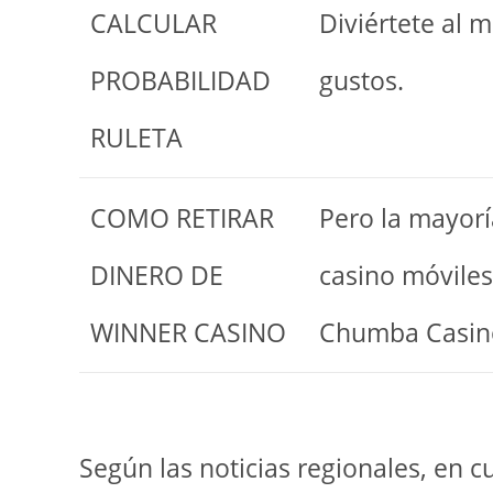
CALCULAR
Diviértete al 
PROBABILIDAD
gustos.
RULETA
COMO RETIRAR
Pero la mayorí
DINERO DE
casino móviles 
WINNER CASINO
Chumba Casino
Según las noticias regionales, en cu