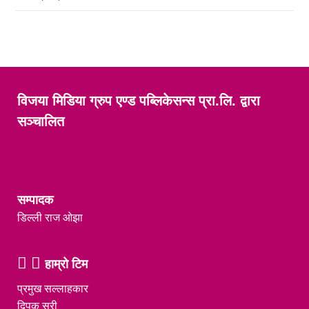
विजया मिडिया ग्रुप एण्ड पब्लिकेसन्स प्रा.लि. द्वारा
सञ्चालित
सम्पादक
डिल्ली राज ओझा
हाम्रो टिम
प्रमुख सल्लाहकार
दिपक सुरी