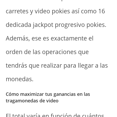
carretes y video pokies así como 16
dedicada jackpot progresivo pokies.
Además, ese es exactamente el
orden de las operaciones que
tendrás que realizar para llegar a las
monedas.
Cómo maximizar tus ganancias en las
tragamonedas de video
El total varía en función de cuántos