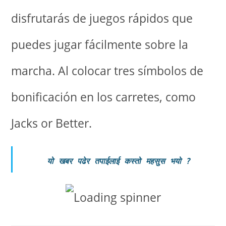
disfrutarás de juegos rápidos que
puedes jugar fácilmente sobre la
marcha. Al colocar tres símbolos de
bonificación en los carretes, como
Jacks or Better.
यो खबर पढेर तपाईलाई कस्तो महसुस भयो
?