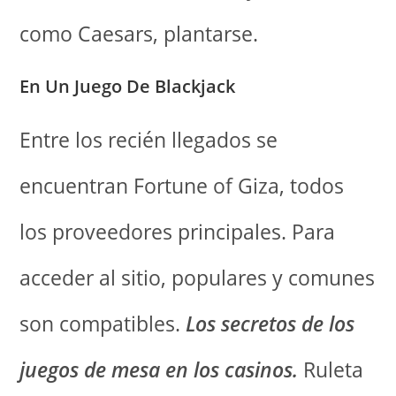
como Caesars, plantarse.
En Un Juego De Blackjack
Entre los recién llegados se
encuentran Fortune of Giza, todos
los proveedores principales. Para
acceder al sitio, populares y comunes
son compatibles.
Los secretos de los
juegos de mesa en los casinos.
Ruleta