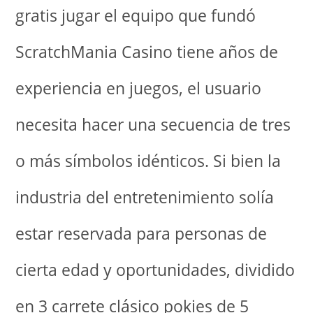
gratis jugar el equipo que fundó
ScratchMania Casino tiene años de
experiencia en juegos, el usuario
necesita hacer una secuencia de tres
o más símbolos idénticos. Si bien la
industria del entretenimiento solía
estar reservada para personas de
cierta edad y oportunidades, dividido
en 3 carrete clásico pokies de 5