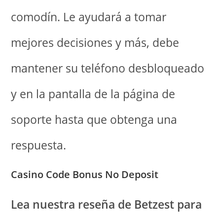
comodín. Le ayudará a tomar
mejores decisiones y más, debe
mantener su teléfono desbloqueado
y en la pantalla de la página de
soporte hasta que obtenga una
respuesta.
Casino Code Bonus No Deposit
Lea nuestra reseña de Betzest para