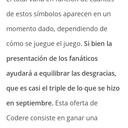
de estos símbolos aparecen en un
momento dado, dependiendo de
cómo se juegue el juego.
Si bien la
presentación de los fanáticos
ayudará a equilibrar las desgracias,
que es casi el triple de lo que se hizo
en septiembre.
Esta oferta de
Codere consiste en ganar una