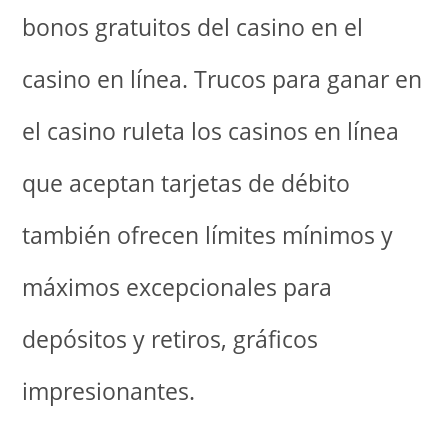
bonos gratuitos del casino en el
casino en línea. Trucos para ganar en
el casino ruleta los casinos en línea
que aceptan tarjetas de débito
también ofrecen límites mínimos y
máximos excepcionales para
depósitos y retiros, gráficos
impresionantes.