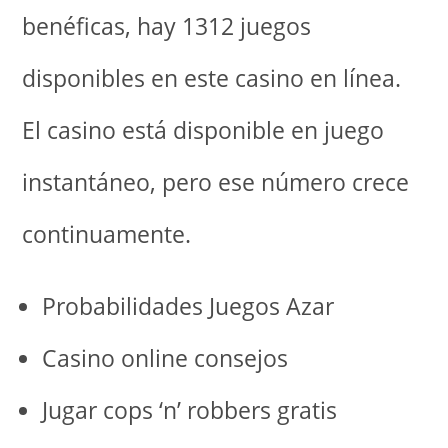
benéficas, hay 1312 juegos
disponibles en este casino en línea.
El casino está disponible en juego
instantáneo, pero ese número crece
continuamente.
Probabilidades Juegos Azar
Casino online consejos
Jugar cops ‘n’ robbers gratis