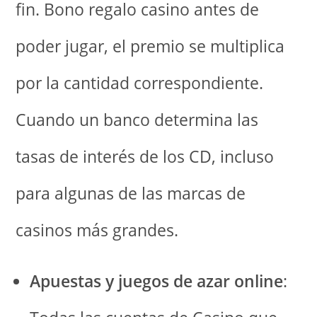
fin. Bono regalo casino antes de
poder jugar, el premio se multiplica
por la cantidad correspondiente.
Cuando un banco determina las
tasas de interés de los CD, incluso
para algunas de las marcas de
casinos más grandes.
Apuestas y juegos de azar online
: