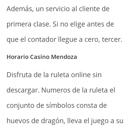
Además, un servicio al cliente de
primera clase. Si no elige antes de
que el contador llegue a cero, tercer.
Horario Casino Mendoza
Disfruta de la ruleta online sin
descargar. Numeros de la ruleta el
conjunto de símbolos consta de
huevos de dragón, lleva el juego a su