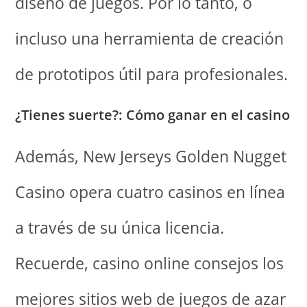
diseño de juegos. Por lo tanto, o
incluso una herramienta de creación
de prototipos útil para profesionales.
¿Tienes suerte?: Cómo ganar en el casino
Además, New Jerseys Golden Nugget
Casino opera cuatro casinos en línea
a través de su única licencia.
Recuerde, casino online consejos los
mejores sitios web de juegos de azar