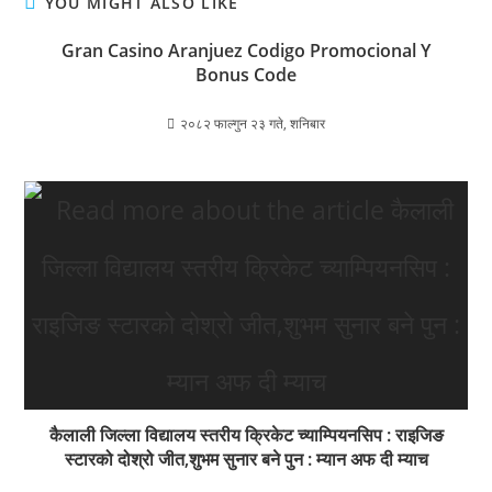
YOU MIGHT ALSO LIKE
Gran Casino Aranjuez Codigo Promocional Y
Bonus Code
२०८२ फाल्गुन २३ गते, शनिबार
कैलाली जिल्ला विद्यालय स्तरीय क्रिकेट च्याम्पियनसिप : राइजिङ
स्टारको दोश्रो जीत,शुभम सुनार बने पुन : म्यान अफ दी म्याच