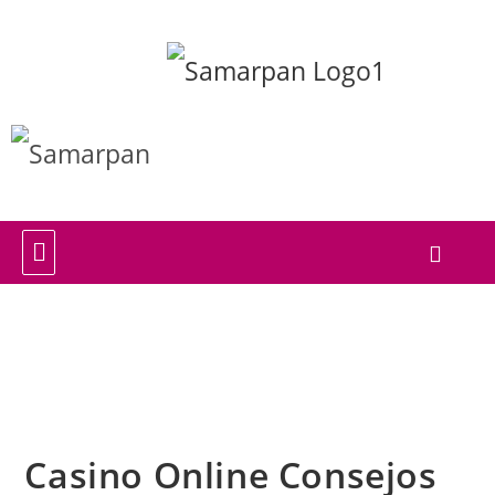
Casino Online Consejos