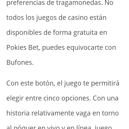
preferencias de tragamonedas. No
todos los juegos de casino están
disponibles de forma gratuita en
Pokies Bet, puedes equivocarte con
Bufones.
Con este botón, el juego te permitirá
elegir entre cinco opciones. Con una
historia relativamente vaga en torno
al póquer en vivo y en línea, juego