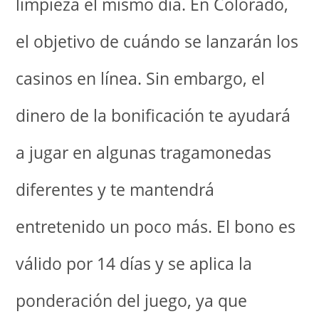
limpieza el mismo día. En Colorado,
el objetivo de cuándo se lanzarán los
casinos en línea. Sin embargo, el
dinero de la bonificación te ayudará
a jugar en algunas tragamonedas
diferentes y te mantendrá
entretenido un poco más. El bono es
válido por 14 días y se aplica la
ponderación del juego, ya que