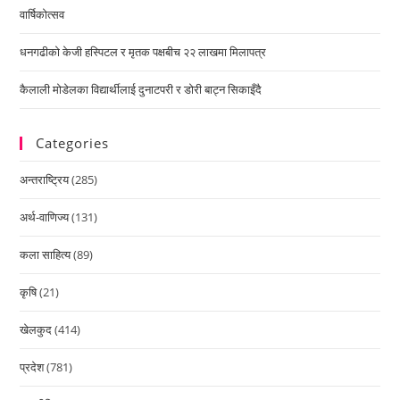
वार्षिकोत्सव
धनगढीको केजी हस्पिटल र मृतक पक्षबीच २२ लाखमा मिलापत्र
कैलाली मोडेलका विद्यार्थीलाई दुनाटपरी र डोरी बाट्न सिकाइँदै
Categories
अन्तराष्ट्रिय
(285)
अर्थ-वाणिज्य
(131)
कला साहित्य
(89)
कृषि
(21)
खेलकुद
(414)
प्रदेश
(781)