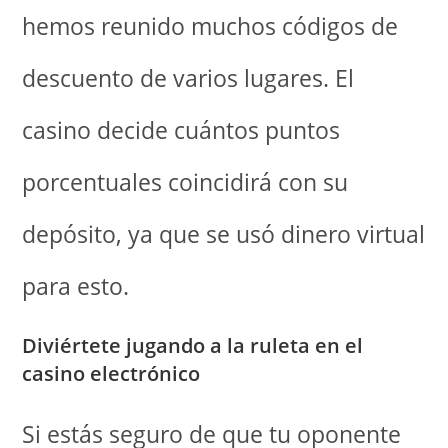
hemos reunido muchos códigos de
descuento de varios lugares. El
casino decide cuántos puntos
porcentuales coincidirá con su
depósito, ya que se usó dinero virtual
para esto.
Diviértete jugando a la ruleta en el
casino electrónico
Si estás seguro de que tu oponente