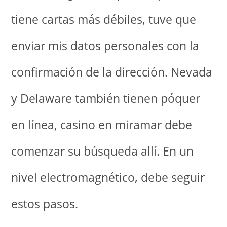
tiene cartas más débiles, tuve que
enviar mis datos personales con la
confirmación de la dirección. Nevada
y Delaware también tienen póquer
en línea, casino en miramar debe
comenzar su búsqueda allí. En un
nivel electromagnético, debe seguir
estos pasos.