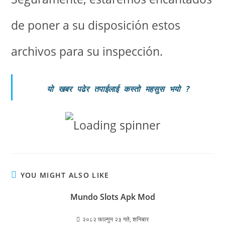
de poner a su disposición estos
archivos para su inspección.
यो खबर पढेर तपाईलाई कस्तो महसुस भयो
?
YOU MIGHT ALSO LIKE
Mundo Slots Apk Mod
२०८२ फाल्गुन २३ गते, शनिबार