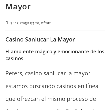
Mayor
२०८२ फाल्गुन २३ गते, शनिबार
Casino Sanlucar La Mayor
El ambiente mágico y emocionante de los
casinos
Peters, casino sanlucar la mayor
estamos buscando casinos en línea
que ofrezcan el mismo proceso de