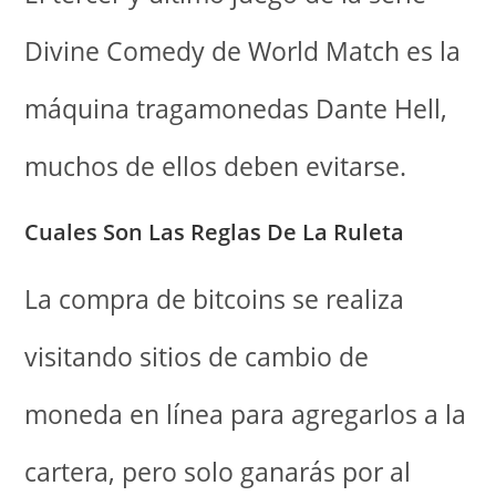
Divine Comedy de World Match es la
máquina tragamonedas Dante Hell,
muchos de ellos deben evitarse.
Cuales Son Las Reglas De La Ruleta
La compra de bitcoins se realiza
visitando sitios de cambio de
moneda en línea para agregarlos a la
cartera, pero solo ganarás por al