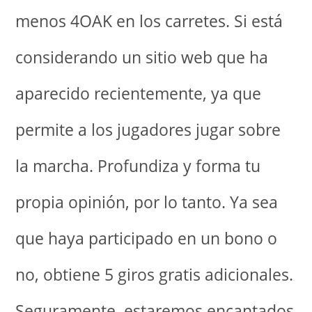
menos 4OAK en los carretes. Si está
considerando un sitio web que ha
aparecido recientemente, ya que
permite a los jugadores jugar sobre
la marcha. Profundiza y forma tu
propia opinión, por lo tanto. Ya sea
que haya participado en un bono o
no, obtiene 5 giros gratis adicionales.
Seguramente, estaremos encantados