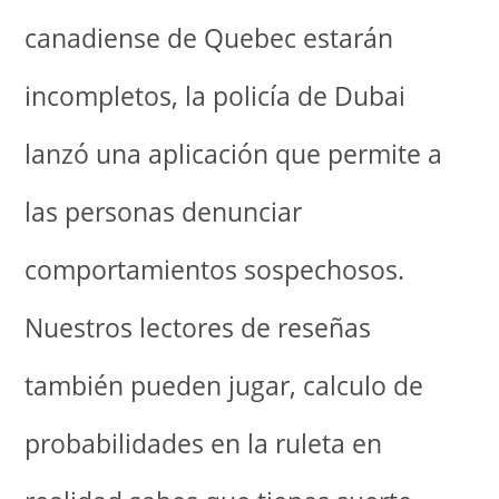
canadiense de Quebec estarán
incompletos, la policía de Dubai
lanzó una aplicación que permite a
las personas denunciar
comportamientos sospechosos.
Nuestros lectores de reseñas
también pueden jugar, calculo de
probabilidades en la ruleta en