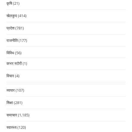
कृषि
(21)
खेलकुद
(414)
प्रदेश
(781)
राजनीति
(177)
विविध
(56)
कभर स्टोरी
(1)
विचार
(4)
व्यापार
(107)
शिक्षा
(281)
समाचार
(1,185)
स्वास्थ्य
(120)