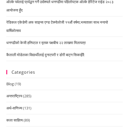
ओल्के पर्वलाई प्रर्वद्धन गर्ने उद्येश्यले धनगढीमा पहिलोपटक ओल्के हेरिटेज राईड २०८३
आयोजना हुँद
रेडिकल एकेडेमी अफ साइन्स एण्ड टेक्नोलोजी ११औं वर्षमा,भव्यताका साथ मनायो
वार्षिकोत्सव
धनगढीको केजी हस्पिटल र मृतक पक्षबीच २२ लाखमा मिलापत्र
कैलाली मोडेलका विद्यार्थीलाई दुनाटपरी र डोरी बाट्न सिकाइँदै
Categories
Blog
(19)
अन्तराष्ट्रिय
(285)
अर्थ-वाणिज्य
(131)
कला साहित्य
(89)