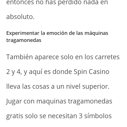
entonces no has perdido nada en
absoluto.
Experimentar la emoción de las máquinas
tragamonedas
También aparece solo en los carretes
2 y 4, y aquí es donde Spin Casino
lleva las cosas a un nivel superior.
Jugar con maquinas tragamonedas
gratis solo se necesitan 3 símbolos