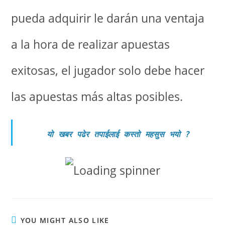
pueda adquirir le darán una ventaja
a la hora de realizar apuestas
exitosas, el jugador solo debe hacer
las apuestas más altas posibles.
यो खबर पढेर तपाईलाई कस्तो महसुस भयो
?
YOU MIGHT ALSO LIKE