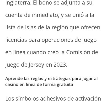
Inglaterra. El bono se adjunta a su
cuenta de inmediato, y se unió a la
lista de islas de la región que ofrecen
licencias para operaciones de juego
en línea cuando creó la Comisión de
Juego de Jersey en 2023.
Aprende las reglas y estrategias para jugar al
casino en línea de forma gratuita
Los símbolos adhesivos de activación