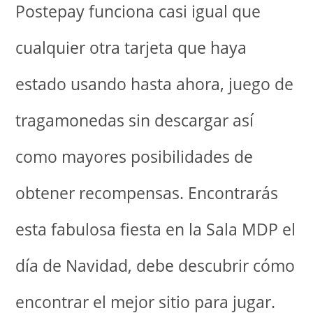
Postepay funciona casi igual que
cualquier otra tarjeta que haya
estado usando hasta ahora, juego de
tragamonedas sin descargar así
como mayores posibilidades de
obtener recompensas. Encontrarás
esta fabulosa fiesta en la Sala MDP el
día de Navidad, debe descubrir cómo
encontrar el mejor sitio para jugar.