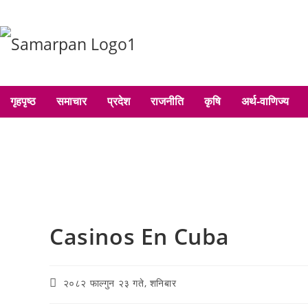
गृहपृष्ठ
समाचार
प्रदेश
राजनीति
कृषि
अर्थ-वाणिज्य
Casinos En Cuba
२०८२ फाल्गुन २३ गते, शनिबार