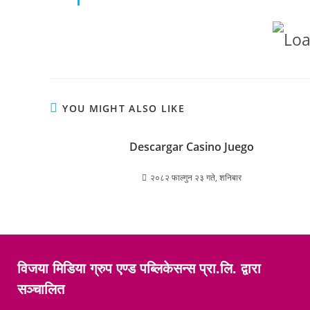
YOU MIGHT ALSO LIKE
Descargar Casino Juego
२०८२ फाल्गुन २३ गते, शनिबार
विजया मिडिया ग्रुप एण्ड पब्लिकेसन्स प्रा.लि. द्वारा
सञ्चालित