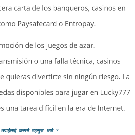
cera carta de los banqueros, casinos en
 como Paysafecard o Entropay.
moción de los juegos de azar.
ransmisión o una falla técnica, casinos
quieras divertirte sin ningún riesgo. La
edas disponibles para jugar en Lucky777
 una tarea difícil en la era de Internet.
 तपाईलाई कस्तो महसुस भयो
?