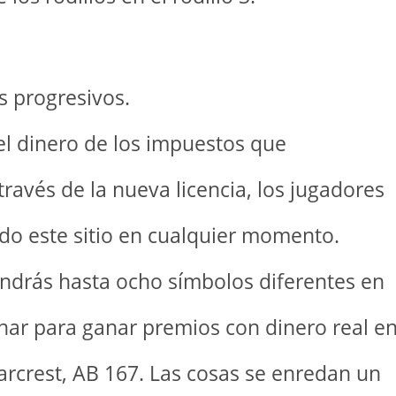
s progresivos.
el dinero de los impuestos que
ravés de la nueva licencia, los jugadores
do este sitio en cualquier momento.
tendrás hasta ocho símbolos diferentes en
nar para ganar premios con dinero real e
rcrest, AB 167. Las cosas se enredan un