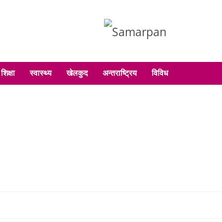
शिक्षा
स्वास्थ्य
खेलकुद
अन्तराष्ट्रिय
विविध