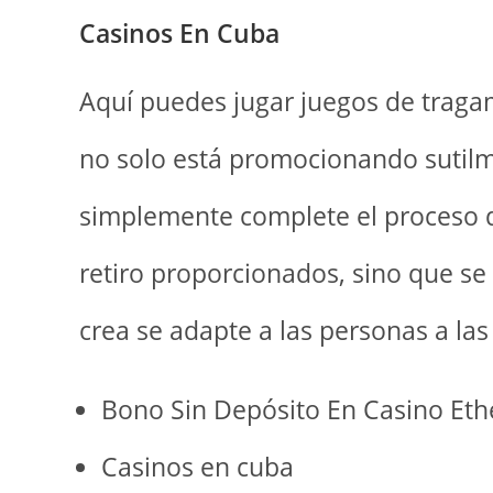
Casinos En Cuba
Aquí puedes jugar juegos de tra
no solo está promocionando sutilm
simplemente complete el proceso d
retiro proporcionados, sino que se
crea se adapte a las personas a las
Bono Sin Depósito En Casino Et
Casinos en cuba