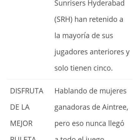
Sunrisers Hyderabad
(SRH) han retenido a
la mayoría de sus
jugadores anteriores y
solo tienen cinco.
DISFRUTA
Hablando de mujeres
DE LA
ganadoras de Aintree,
MEJOR
pero eso nunca llegó
RULETA
a todo el juego.