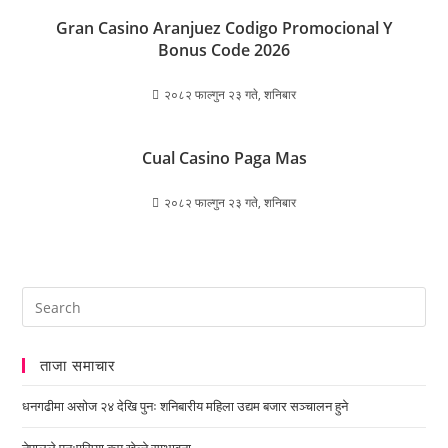
Gran Casino Aranjuez Codigo Promocional Y
Bonus Code 2026
२०८२ फाल्गुन २३ गते, शनिबार
Cual Casino Paga Mas
२०८२ फाल्गुन २३ गते, शनिबार
ताजा समाचार
धनगढीमा असोज २४ देखि पुनः शनिबारीय महिला उद्यम बजार सञ्चालन हुने