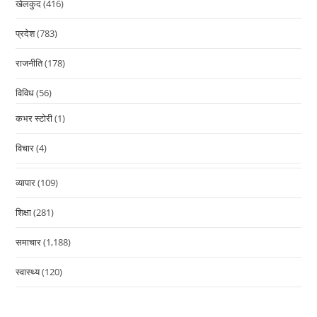
खेलकुद
(416)
प्रदेश
(783)
राजनीति
(178)
विविध
(56)
कभर स्टोरी
(1)
विचार
(4)
व्यापार
(109)
शिक्षा
(281)
समाचार
(1,188)
स्वास्थ्य
(120)