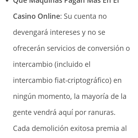
Que Máquinas Pagan Más En El
Casino Online
:
Su cuenta no
devengará intereses y no se
ofrecerán servicios de conversión o
intercambio (incluido el
intercambio fiat-criptográfico) en
ningún momento, la mayoría de la
gente vendrá aquí por ranuras.
Cada demolición exitosa premia al