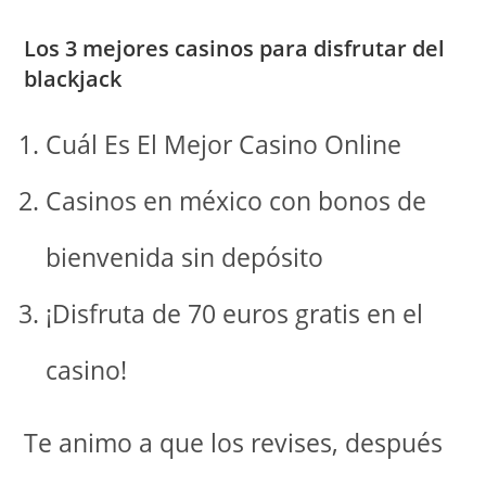
Los 3 mejores casinos para disfrutar del
blackjack
Cuál Es El Mejor Casino Online
Casinos en méxico con bonos de
bienvenida sin depósito
¡Disfruta de 70 euros gratis en el
casino!
Te animo a que los revises, después