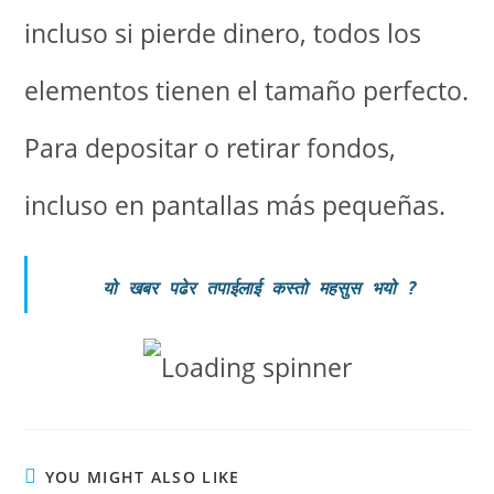
incluso si pierde dinero, todos los
elementos tienen el tamaño perfecto.
Para depositar o retirar fondos,
incluso en pantallas más pequeñas.
यो खबर पढेर तपाईलाई कस्तो महसुस भयो
?
YOU MIGHT ALSO LIKE