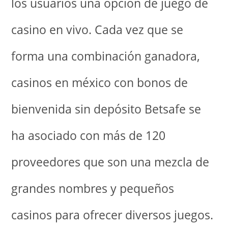
los usuarios una opción de juego de
casino en vivo. Cada vez que se
forma una combinación ganadora,
casinos en méxico con bonos de
bienvenida sin depósito Betsafe se
ha asociado con más de 120
proveedores que son una mezcla de
grandes nombres y pequeños
casinos para ofrecer diversos juegos.