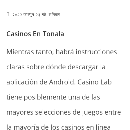
२०८२ फाल्गुन २३ गते, शनिबार
Casinos En Tonala
Mientras tanto, habrá instrucciones
claras sobre dónde descargar la
aplicación de Android. Casino Lab
tiene posiblemente una de las
mayores selecciones de juegos entre
la mayoría de los casinos en línea