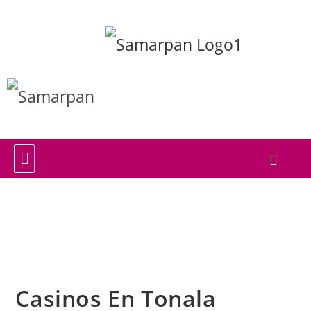
Casinos En Tonala