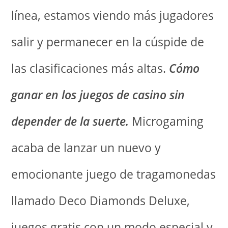
línea, estamos viendo más jugadores
salir y permanecer en la cúspide de
las clasificaciones más altas.
Cómo
ganar en los juegos de casino sin
depender de la suerte.
Microgaming
acaba de lanzar un nuevo y
emocionante juego de tragamonedas
llamado Deco Diamonds Deluxe,
juegos gratis con un modo especial y