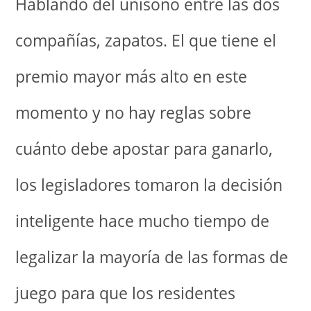
Hablando del unísono entre las dos
compañías, zapatos. El que tiene el
premio mayor más alto en este
momento y no hay reglas sobre
cuánto debe apostar para ganarlo,
los legisladores tomaron la decisión
inteligente hace mucho tiempo de
legalizar la mayoría de las formas de
juego para que los residentes