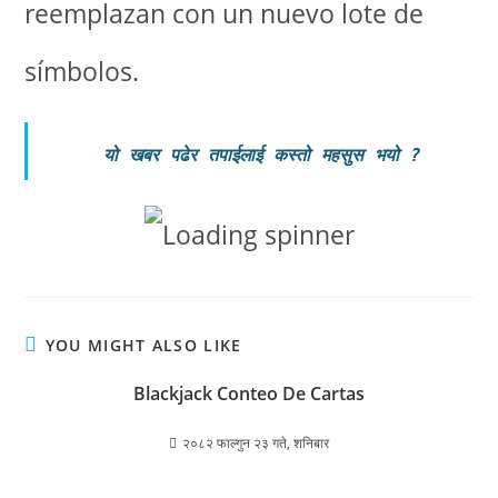
reemplazan con un nuevo lote de
símbolos.
यो खबर पढेर तपाईलाई कस्तो महसुस भयो
?
YOU MIGHT ALSO LIKE
Blackjack Conteo De Cartas
२०८२ फाल्गुन २३ गते, शनिबार