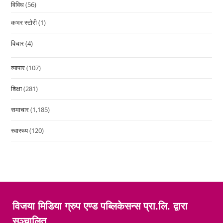
विविध
(56)
कभर स्टोरी
(1)
विचार
(4)
व्यापार
(107)
शिक्षा
(281)
समाचार
(1,185)
स्वास्थ्य
(120)
विजया मिडिया ग्रुप एण्ड पब्लिकेसन्स प्रा.लि. द्वारा
सञ्चालित