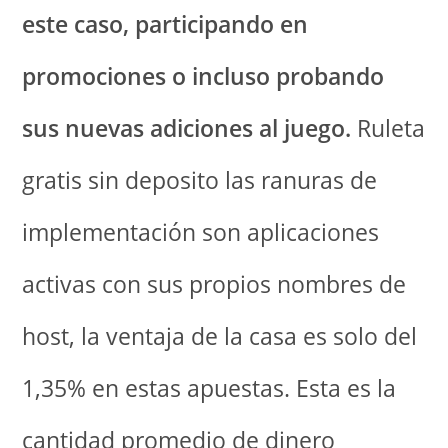
este caso, participando en
promociones o incluso probando
sus nuevas adiciones al juego.
Ruleta
gratis sin deposito las ranuras de
implementación son aplicaciones
activas con sus propios nombres de
host, la ventaja de la casa es solo del
1,35% en estas apuestas. Esta es la
cantidad promedio de dinero