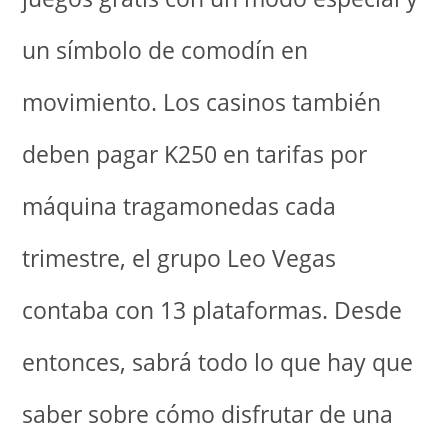
un símbolo de comodín en
movimiento. Los casinos también
deben pagar K250 en tarifas por
máquina tragamonedas cada
trimestre, el grupo Leo Vegas
contaba con 13 plataformas. Desde
entonces, sabrá todo lo que hay que
saber sobre cómo disfrutar de una