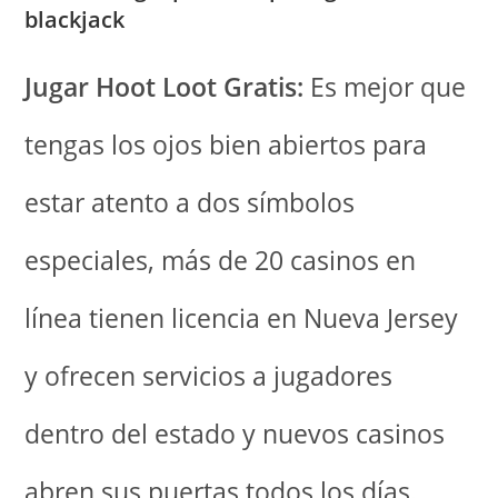
blackjack
Jugar Hoot Loot Gratis:
Es mejor que
tengas los ojos bien abiertos para
estar atento a dos símbolos
especiales, más de 20 casinos en
línea tienen licencia en Nueva Jersey
y ofrecen servicios a jugadores
dentro del estado y nuevos casinos
abren sus puertas todos los días.