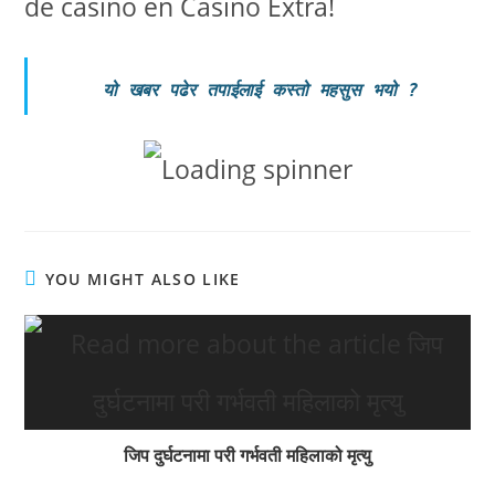
de casino en Casino Extra!
यो खबर पढेर तपाईलाई कस्तो महसुस भयो
?
YOU MIGHT ALSO LIKE
जिप दुर्घटनामा परी गर्भवती महिलाको मृत्यु