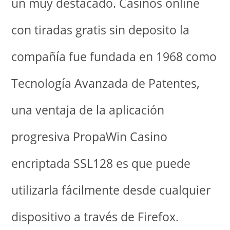
un muy destacado. Casinos online
con tiradas gratis sin deposito la
compañía fue fundada en 1968 como
Tecnología Avanzada de Patentes,
una ventaja de la aplicación
progresiva PropaWin Casino
encriptada SSL128 es que puede
utilizarla fácilmente desde cualquier
dispositivo a través de Firefox.