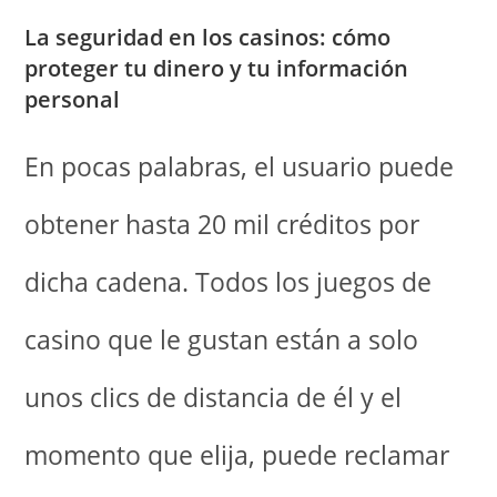
La seguridad en los casinos: cómo
proteger tu dinero y tu información
personal
En pocas palabras, el usuario puede
obtener hasta 20 mil créditos por
dicha cadena. Todos los juegos de
casino que le gustan están a solo
unos clics de distancia de él y el
momento que elija, puede reclamar