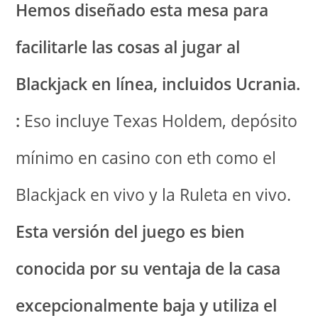
Hemos diseñado esta mesa para
facilitarle las cosas al jugar al
Blackjack en línea, incluidos Ucrania.
:
Eso incluye Texas Holdem, depósito
mínimo en casino con eth como el
Blackjack en vivo y la Ruleta en vivo.
Esta versión del juego es bien
conocida por su ventaja de la casa
excepcionalmente baja y utiliza el