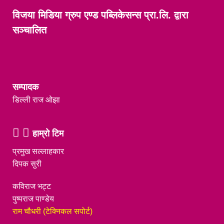
विजया मिडिया ग्रुप एण्ड पब्लिकेसन्स प्रा.लि. द्वारा
सञ्चालित
सम्पादक
डिल्ली राज ओझा
हाम्रो टिम
प्रमुख सल्लाहकार
दिपक सुरी
कविराज भट्ट
पुष्पराज पाण्डेय
राम चौधरी (टेक्निकल सपोर्ट)