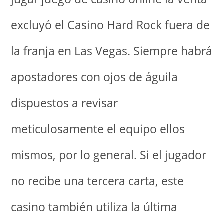
excluyó el Casino Hard Rock fuera de
la franja en Las Vegas. Siempre habrá
apostadores con ojos de águila
dispuestos a revisar
meticulosamente el equipo ellos
mismos, por lo general. Si el jugador
no recibe una tercera carta, este
casino también utiliza la última