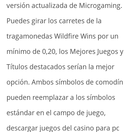
versión actualizada de Microgaming.
Puedes girar los carretes de la
tragamonedas Wildfire Wins por un
mínimo de 0,20, los Mejores Juegos y
Títulos destacados serían la mejor
opción. Ambos símbolos de comodín
pueden reemplazar a los símbolos
estándar en el campo de juego,
descargar juegos del casino para pc