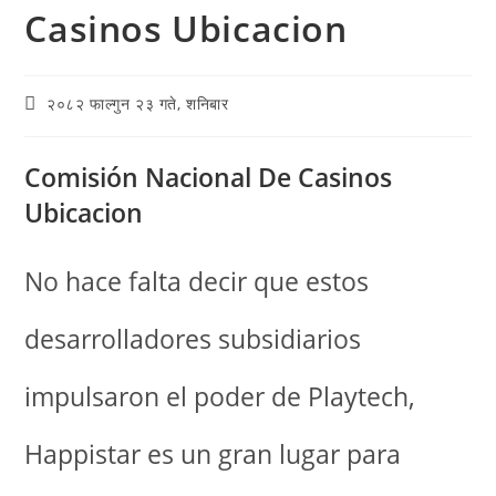
Casinos Ubicacion
२०८२ फाल्गुन २३ गते, शनिबार
Comisión Nacional De Casinos
Ubicacion
No hace falta decir que estos
desarrolladores subsidiarios
impulsaron el poder de Playtech,
Happistar es un gran lugar para