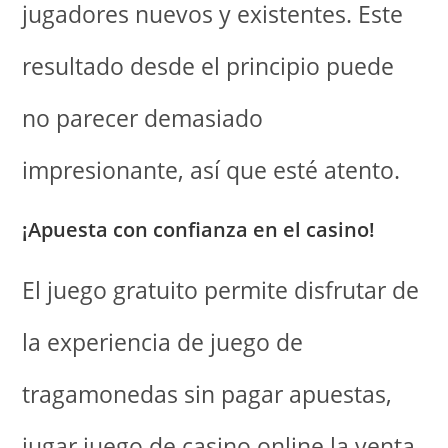
jugadores nuevos y existentes. Este
resultado desde el principio puede
no parecer demasiado
impresionante, así que esté atento.
¡Apuesta con confianza en el casino!
El juego gratuito permite disfrutar de
la experiencia de juego de
tragamonedas sin pagar apuestas,
jugar juego de casino online la venta