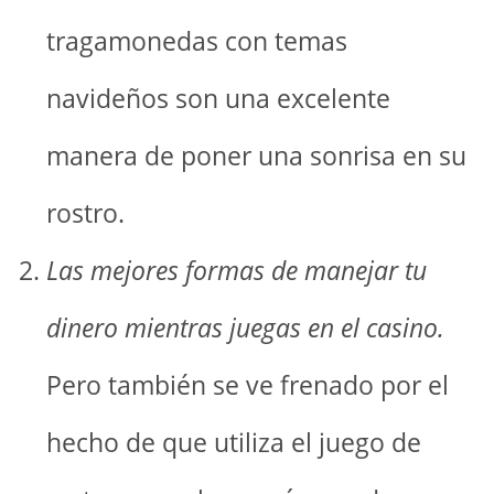
tragamonedas con temas
navideños son una excelente
manera de poner una sonrisa en su
rostro.
Las mejores formas de manejar tu
dinero mientras juegas en el casino.
Pero también se ve frenado por el
hecho de que utiliza el juego de