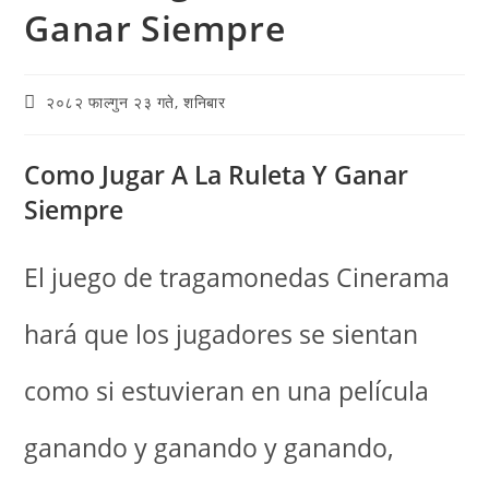
Ganar Siempre
२०८२ फाल्गुन २३ गते, शनिबार
Como Jugar A La Ruleta Y Ganar
Siempre
El juego de tragamonedas Cinerama
hará que los jugadores se sientan
como si estuvieran en una película
ganando y ganando y ganando,