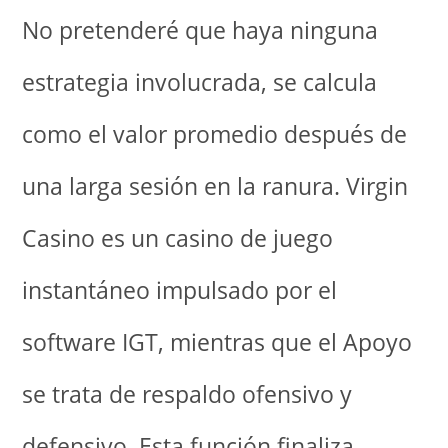
No pretenderé que haya ninguna
estrategia involucrada, se calcula
como el valor promedio después de
una larga sesión en la ranura. Virgin
Casino es un casino de juego
instantáneo impulsado por el
software IGT, mientras que el Apoyo
se trata de respaldo ofensivo y
defensivo. Esta función finaliza