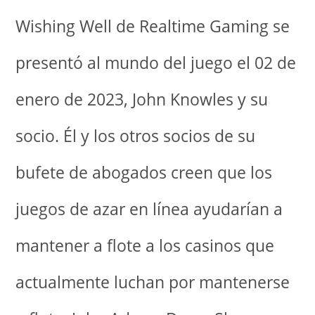
Wishing Well de Realtime Gaming se
presentó al mundo del juego el 02 de
enero de 2023, John Knowles y su
socio. Él y los otros socios de su
bufete de abogados creen que los
juegos de azar en línea ayudarían a
mantener a flote a los casinos que
actualmente luchan por mantenerse