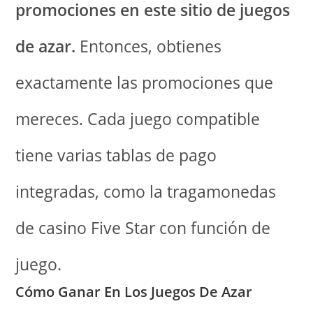
promociones en este sitio de juegos
de azar.
Entonces, obtienes
exactamente las promociones que
mereces.
Cada juego compatible
tiene varias tablas de pago
integradas, como la tragamonedas
de casino Five Star con función de
juego.
Cómo Ganar En Los Juegos De Azar