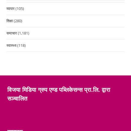
व्यापार
(105)
शिक्षा
(280)
समाचार
(1,181)
स्वास्थ्य
(118)
विजया मिडिया ग्रुप एण्ड पब्लिकेसन्स प्रा.लि. द्वारा
सञ्चालित