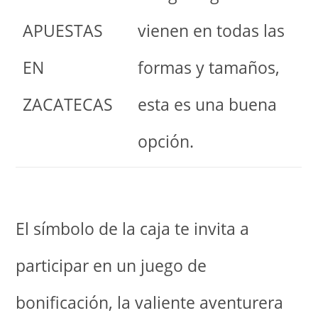
APUESTAS
vienen en todas las
EN
formas y tamaños,
ZACATECAS
esta es una buena
opción.
El símbolo de la caja te invita a
participar en un juego de
bonificación, la valiente aventurera