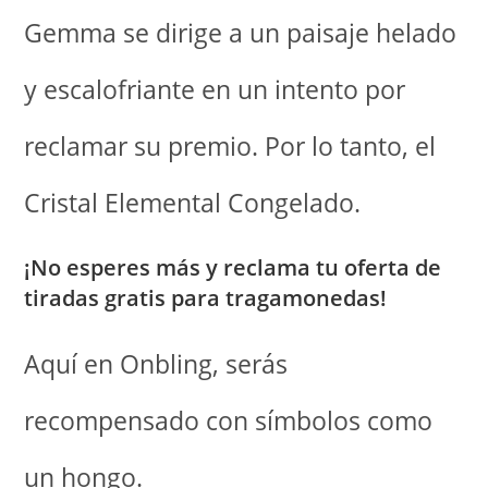
Gemma se dirige a un paisaje helado
y escalofriante en un intento por
reclamar su premio. Por lo tanto, el
Cristal Elemental Congelado.
¡No esperes más y reclama tu oferta de
tiradas gratis para tragamonedas!
Aquí en Onbling, serás
recompensado con símbolos como
un hongo.