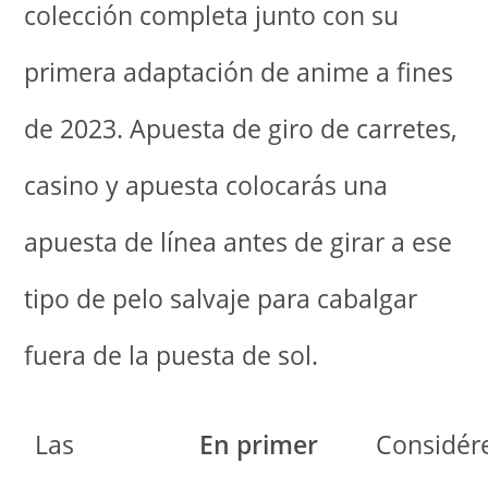
colección completa junto con su
primera adaptación de anime a fines
de 2023. Apuesta de giro de carretes,
casino y apuesta colocarás una
apuesta de línea antes de girar a ese
tipo de pelo salvaje para cabalgar
fuera de la puesta de sol.
Las
En primer
Considér