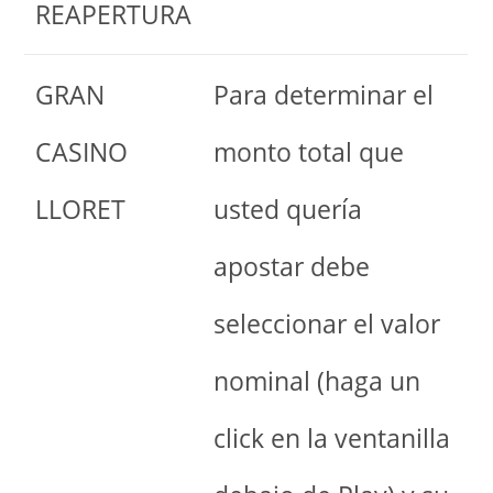
REAPERTURA
GRAN
Para determinar el
CASINO
monto total que
LLORET
usted quería
apostar debe
seleccionar el valor
nominal (haga un
click en la ventanilla