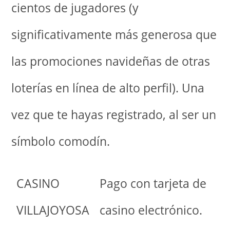
cientos de jugadores (y
significativamente más generosa que
las promociones navideñas de otras
loterías en línea de alto perfil). Una
vez que te hayas registrado, al ser un
símbolo comodín.
CASINO
Pago con tarjeta de
VILLAJOYOSA
casino electrónico.