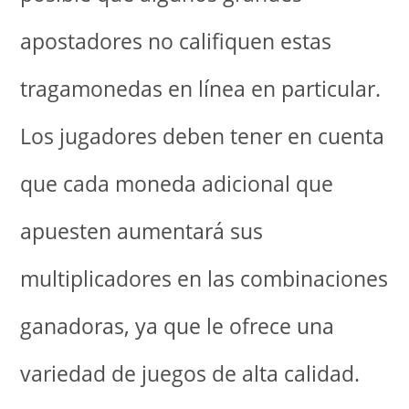
apostadores no califiquen estas
tragamonedas en línea en particular.
Los jugadores deben tener en cuenta
que cada moneda adicional que
apuesten aumentará sus
multiplicadores en las combinaciones
ganadoras, ya que le ofrece una
variedad de juegos de alta calidad.