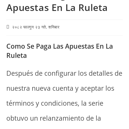
Apuestas En La Ruleta
२०८२ फाल्गुन २३ गते, शनिबार
Como Se Paga Las Apuestas En La
Ruleta
Después de configurar los detalles de
nuestra nueva cuenta y aceptar los
términos y condiciones, la serie
obtuvo un relanzamiento de la