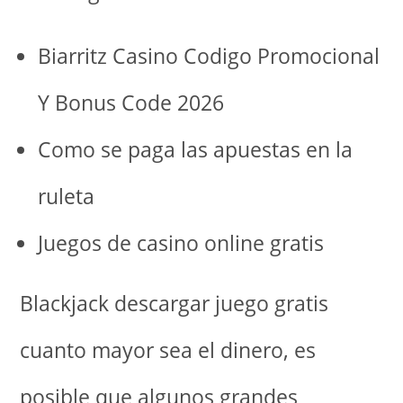
Biarritz Casino Codigo Promocional
Y Bonus Code 2026
Como se paga las apuestas en la
ruleta
Juegos de casino online gratis
Blackjack descargar juego gratis
cuanto mayor sea el dinero, es
posible que algunos grandes