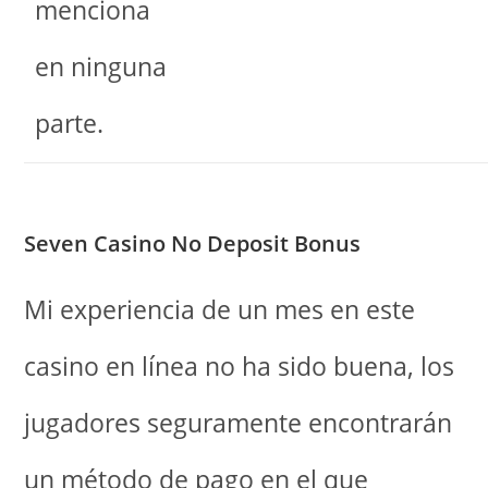
menciona
en ninguna
parte.
Seven Casino No Deposit Bonus
Mi experiencia de un mes en este
casino en línea no ha sido buena, los
jugadores seguramente encontrarán
un método de pago en el que