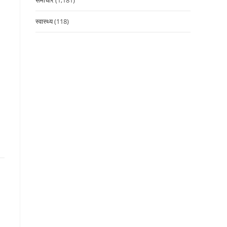
स्वास्थ्य
(118)