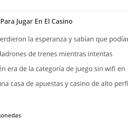
Para Jugar En El Casino
rdieron la esperanza y sabían que podía
 ladrones de trenes mientras intentas
n era de la categoría de juego sin wifi en
na casa de apuestas y casino de alto perfi
monedas