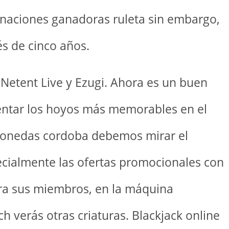
inaciones ganadoras ruleta sin embargo,
s de cinco años.
 Netent Live y Ezugi. Ahora es un buen
ntar los hoyos más memorables en el
monedas cordoba debemos mirar el
cialmente las ofertas promocionales con
ara sus miembros, en la máquina
verás otras criaturas. Blackjack online