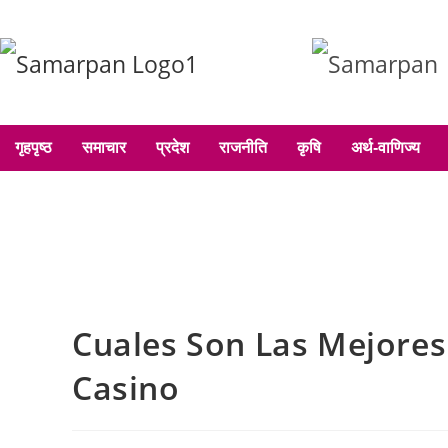
गृहपृष्ठ
समाचार
प्रदेश
राजनीति
कृषि
अर्थ-वाणिज्य
Cuales Son Las Mejores
Casino