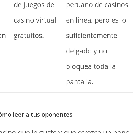
de juegos de
peruano de casinos
casino virtual
en línea, pero es lo
en
gratuitos.
suficientemente
delgado y no
bloquea toda la
pantalla.
 cómo leer a tus oponentes
sino que le guste y que ofrezca un bono