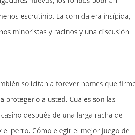
jugadores nuevos, los fondos podrían
enos escrutinio. La comida era insípida,
nos minoristas y racinos y una discusión
mbién solicitan a forever homes que firm
 protegerlo a usted. Cuales son las
 casino después de una larga racha de
y el perro. Cómo elegir el mejor juego de