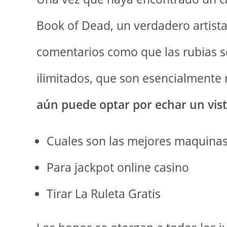
Book of Dead, un verdadero artist
comentarios como que las rubias se
ilimitados, que son esencialmente 
aún puede optar por echar un vista
Cuales son las mejores maquinas 
Para jackpot online casino
Tirar La Ruleta Gratis