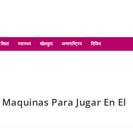
शिक्षा
स्वास्थ्य
खेलकुद
अन्तराष्ट्रिय
विविध
 Maquinas Para Jugar En El