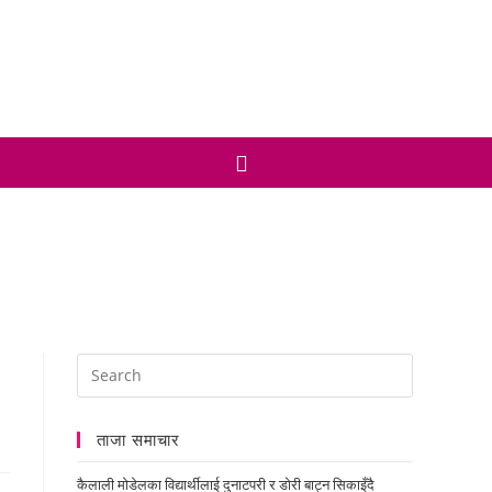
ताजा समाचार
कैलाली मोडेलका विद्यार्थीलाई दुनाटपरी र डोरी बाट्न सिकाइँदै