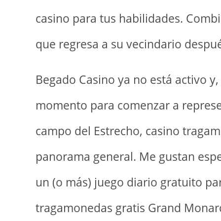
casino para tus habilidades. Comb
que regresa a su vecindario despué
Begado Casino ya no está activo y,
momento para comenzar a represe
campo del Estrecho, casino traga
panorama general. Me gustan espe
un (o más) juego diario gratuito p
tragamonedas gratis Grand Monarch 