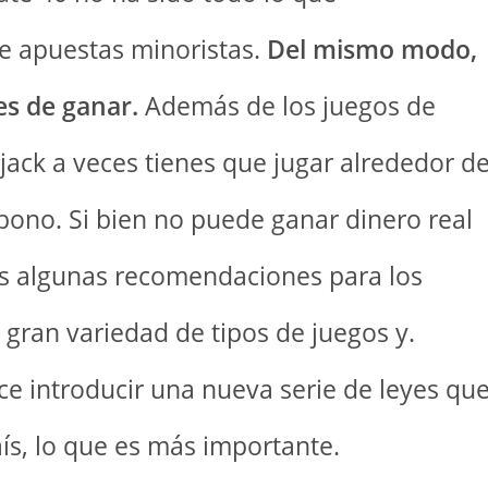
de apuestas minoristas.
Del mismo modo,
es de ganar.
Además de los juegos de
ack a veces tienes que jugar alrededor d
bono. Si bien no puede ganar dinero real
os algunas recomendaciones para los
ran variedad de tipos de juegos y.
e introducir una nueva serie de leyes qu
país, lo que es más importante.