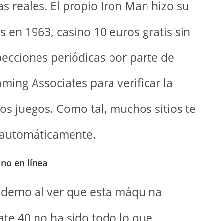
as reales. El propio Iron Man hizo su
 en 1963, casino 10 euros gratis sin
pecciones periódicas por parte de
ng Associates para verificar la
los juegos. Como tal, muchos sitios te
s automáticamente.
no en línea
o demo al ver que esta máquina
te 40 no ha sido todo lo que