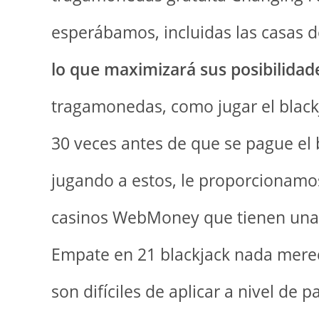
esperábamos, incluidas las casas 
lo que maximizará sus posibilidad
tragamonedas, como jugar el blackj
30 veces antes de que se pague el 
jugando a estos, le proporcionam
casinos WebMoney que tienen una g
Empate en 21 blackjack nada merec
son difíciles de aplicar a nivel de 