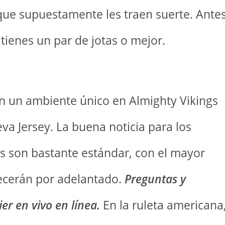
que supuestamente les traen suerte. Ante
tienes un par de jotas o mejor.
n un ambiente único en Almighty Vikings
va Jersey. La buena noticia para los
s son bastante estándar, con el mayor
recerán por adelantado.
Preguntas y
er en vivo en línea.
En la ruleta americana