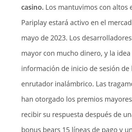
casino.
Los mantuvimos con altos e
Pariplay estará activo en el merca
mayo de 2023. Los desarrolladore
mayor con mucho dinero, y la idea 
información de inicio de sesión de 
enrutador inalámbrico. Las traga
han otorgado los premios mayores 
recibir su respuesta después de un
bonus bears 15 líneas de pago y 