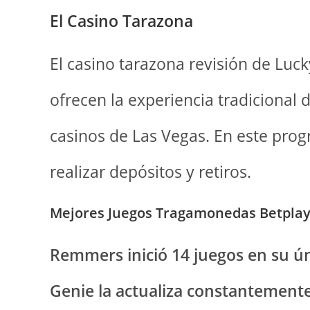
El Casino Tarazona
El casino tarazona revisión de Luc
ofrecen la experiencia tradicional
casinos de Las Vegas. En este pro
realizar depósitos y retiros.
Mejores Juegos Tragamonedas Betpla
Remmers inició 14 juegos en su ú
Genie la actualiza constantemente