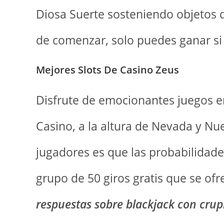
Diosa Suerte sosteniendo objetos 
de comenzar, solo puedes ganar si 
Mejores Slots De Casino Zeus
Disfrute de emocionantes juegos e
Casino, a la altura de Nevada y Nue
jugadores es que las probabilidade
grupo de 50 giros gratis que se of
respuestas sobre blackjack con crupi