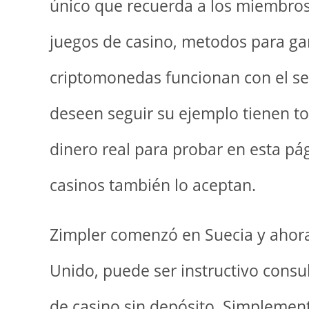
único que recuerda a los miembros 
juegos de casino, metodos para gan
criptomonedas funcionan con el se
deseen seguir su ejemplo tienen to
dinero real para probar en esta pá
casinos también lo aceptan.
Zimpler comenzó en Suecia y ahora
Unido, puede ser instructivo consu
de casino sin depósito. Simplemente