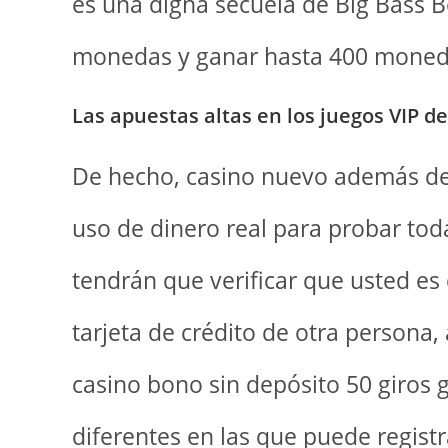
es una digna secuela de Big Bass 
monedas y ganar hasta 400 moned
Las apuestas altas en los juegos VIP de
De hecho, casino nuevo además de 
uso de dinero real para probar toda
tendrán que verificar que usted es 
tarjeta de crédito de otra persona
casino bono sin depósito 50 giros 
diferentes en las que puede registr