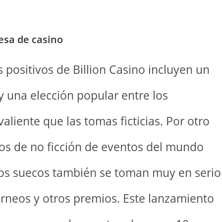
mesa de casino
s positivos de Billion Casino incluyen un
y una elección popular entre los
aliente que las tomas ficticias. Por otro
tos de no ficción de eventos del mundo
inos suecos también se toman muy en serio
orneos y otros premios. Este lanzamiento