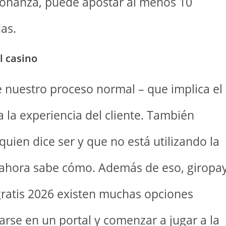
Bonanza, puede apostar al menos 10
as.
l casino
nuestro proceso normal – que implica el
 la experiencia del cliente. También
quien dice ser y que no está utilizando la
, ahora sabe cómo. Además de eso, giropa
gratis 2026 existen muchas opciones
arse en un portal y comenzar a jugar a la