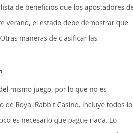
lista de beneficios que los apostadores d
ste verano, el estado debe demostrar que
 Otras maneras de clasificar las
o
del mismo juego, por lo que no es
o de Royal Rabbit Casino. Incluye todos lo
poco es necesario que pague nada. Lo