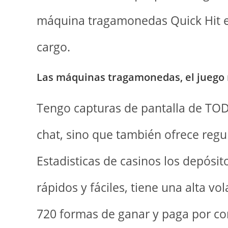
máquina tragamonedas Quick Hit en 
cargo.
Las máquinas tragamonedas, el juego
Tengo capturas de pantalla de TOD
chat, sino que también ofrece reg
Estadisticas de casinos los depósi
rápidos y fáciles, tiene una alta vo
720 formas de ganar y paga por co