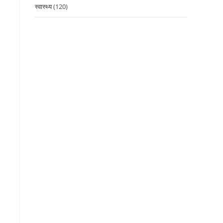
स्वास्थ्य
(120)