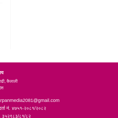
ालय
गढी, कैलाली
देश
marpanmedia2081@gmail.com
 दर्ता नं. ४७५१-२०८१/२०८२
 नं. ३५२९८३/८१/८२