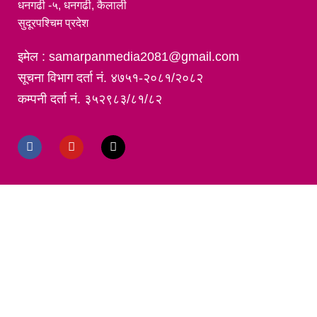
धनगढी -५, धनगढी, कैलाली
सुदूरपश्चिम प्रदेश
इमेल : samarpanmedia2081@gmail.com
सूचना विभाग दर्ता नं. ४७५१-२०८१/२०८२
कम्पनी दर्ता नं. ३५२९८३/८१/८२