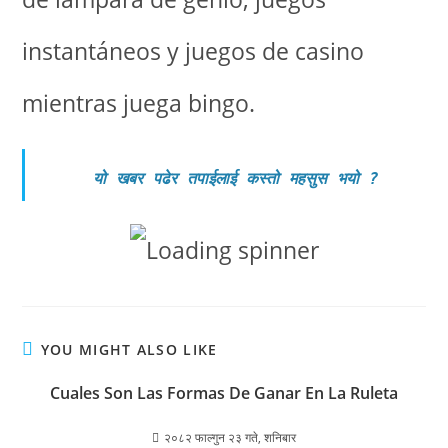
instantáneos y juegos de casino
mientras juega bingo.
यो खबर पढेर तपाईलाई कस्तो महसुस भयो
?
YOU MIGHT ALSO LIKE
Cuales Son Las Formas De Ganar En La Ruleta
२०८२ फाल्गुन २३ गते, शनिबार