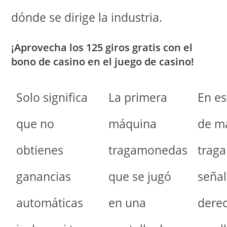
dónde se dirige la industria.
¡Aprovecha los 125 giros gratis con el
bono de casino en el juego de casino!
Solo significa
La primera
En es
que no
máquina
de m
obtienes
tragamonedas
trag
ganancias
que se jugó
señal
automáticas
en una
dere