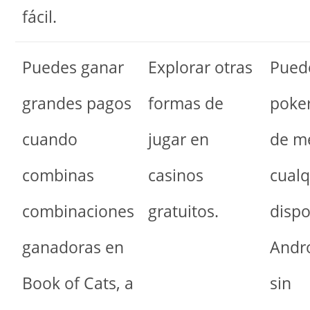
fácil.
Puedes ganar
Explorar otras
Puede
grandes pagos
formas de
poker
cuando
jugar en
de m
combinas
casinos
cualq
combinaciones
gratuitos.
dispo
ganadoras en
Andro
Book of Cats, a
sin