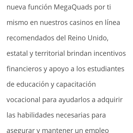
nueva función MegaQuads por ti
mismo en nuestros casinos en línea
recomendados del Reino Unido,
estatal y territorial brindan incentivos
financieros y apoyo a los estudiantes
de educación y capacitación
vocacional para ayudarlos a adquirir
las habilidades necesarias para
asegurar y mantener un empleo