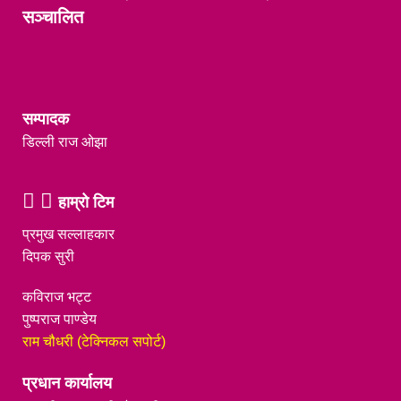
सञ्चालित
सम्पादक
डिल्ली राज ओझा
हाम्रो टिम
प्रमुख सल्लाहकार
दिपक सुरी
कविराज भट्ट
पुष्पराज पाण्डेय
राम चौधरी (टेक्निकल सपोर्ट)
प्रधान कार्यालय