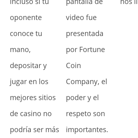
incluso si tu
pantalla de
nos l
oponente
video fue
conoce tu
presentada
mano,
por Fortune
depositar y
Coin
jugar en los
Company, el
mejores sitios
poder y el
de casino no
respeto son
podría ser más
importantes.