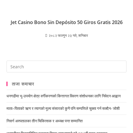
Jet Casino Bono Sin Depósito 50 Giros Gratis 2026
२०८२ फाल्गुन २३ गते, शनिबार
ताजा समाचार
धनगढीमा भू-उपयोग क्षेत्र वर्गीकरणको कित्तागत विवरण संशोधनका लागि निवेदन आह्वान
माता–पिताको ऋण र त्यागको मूल्य संसारको कुनै पनि सम्पत्तिले चुक्ता गर्न सक्दैन- जोशी
निसर्ग अस्पतालका तीन चिकित्सक र अध्यक्ष पन्त सम्मानित