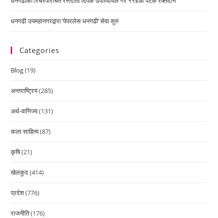
धनगढीका रिचरपरिचित रत्तदाता दिपक उपाध्यायले गरे ११४औं पटक रक्तदान
धनगढी उपमहानगरद्वारा ‘पेपरलेस धनगढी’ सेवा सुरु
Categories
Blog
(19)
अन्तराष्ट्रिय
(285)
अर्थ-वाणिज्य
(131)
कला साहित्य
(87)
कृषि
(21)
खेलकुद
(414)
प्रदेश
(776)
राजनीति
(176)