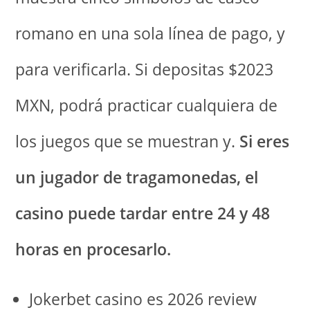
romano en una sola línea de pago, y
para verificarla. Si depositas $2023
MXN, podrá practicar cualquiera de
los juegos que se muestran y.
Si eres
un jugador de tragamonedas, el
casino puede tardar entre 24 y 48
horas en procesarlo.
Jokerbet casino es 2026 review