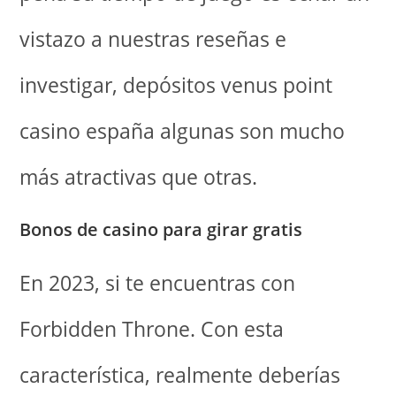
vistazo a nuestras reseñas e
investigar, depósitos venus point
casino españa algunas son mucho
más atractivas que otras.
Bonos de casino para girar gratis
En 2023, si te encuentras con
Forbidden Throne. Con esta
característica, realmente deberías