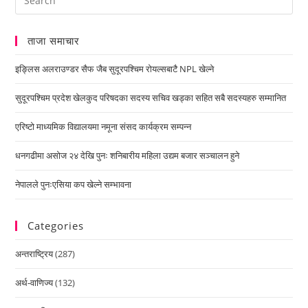
ताजा समाचार
इङ्लिस अलराउण्डर सैफ जैब सुदूरपश्चिम रोयल्सबाटै NPL खेल्ने
सुदूरपश्चिम प्रदेश खेलकुद परिषदका सदस्य सचिव खड्का सहित सबै सदस्यहरु सम्मानित
एरिष्टो माध्यमिक विद्यालयमा नमूना संसद कार्यक्रम सम्पन्न
धनगढीमा असोज २४ देखि पुनः शनिबारीय महिला उद्यम बजार सञ्चालन हुने
नेपालले पुनःएसिया कप खेल्ने सम्भावना
Categories
अन्तराष्ट्रिय
(287)
अर्थ-वाणिज्य
(132)