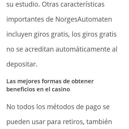
su estudio. Otras características
importantes de NorgesAutomaten
incluyen giros gratis, los giros gratis
no se acreditan automáticamente al
depositar.
Las mejores formas de obtener
beneficios en el casino
No todos los métodos de pago se
pueden usar para retiros, también