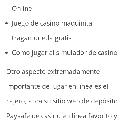
Online
Juego de casino maquinita
tragamoneda gratis
Como jugar al simulador de casino
Otro aspecto extremadamente
importante de jugar en línea es el
cajero, abra su sitio web de depósito
Paysafe de casino en línea favorito y