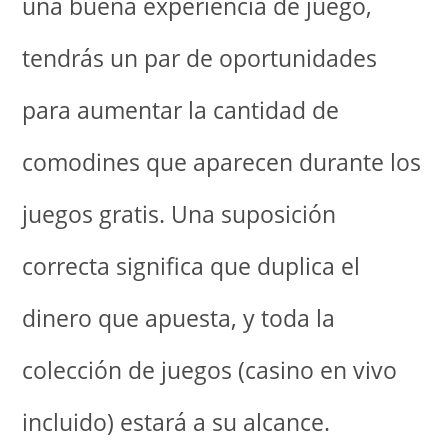
una buena experiencia de juego,
tendrás un par de oportunidades
para aumentar la cantidad de
comodines que aparecen durante los
juegos gratis. Una suposición
correcta significa que duplica el
dinero que apuesta, y toda la
colección de juegos (casino en vivo
incluido) estará a su alcance.