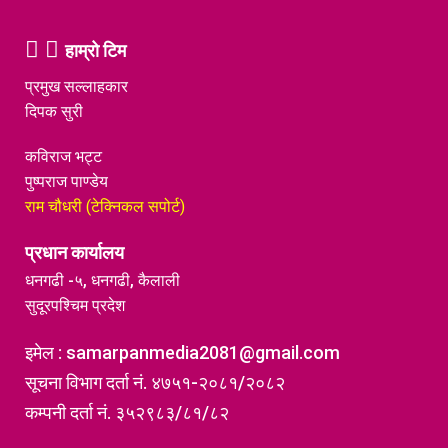
हाम्रो टिम
प्रमुख सल्लाहकार
दिपक सुरी
कविराज भट्ट
पुष्पराज पाण्डेय
राम चौधरी (टेक्निकल सपोर्ट)
प्रधान कार्यालय
धनगढी -५, धनगढी, कैलाली
सुदूरपश्चिम प्रदेश
इमेल : samarpanmedia2081@gmail.com
सूचना विभाग दर्ता नं. ४७५१-२०८१/२०८२
कम्पनी दर्ता नं. ३५२९८३/८१/८२