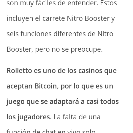
son muy fáciles de entender. Estos
incluyen el carrete Nitro Booster y
seis funciones diferentes de Nitro
Booster, pero no se preocupe.
Rolletto es uno de los casinos que
aceptan Bitcoin, por lo que es un
juego que se adaptará a casi todos
los jugadores.
La falta de una
función de chat en vivo solo