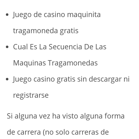
Juego de casino maquinita
tragamoneda gratis
Cual Es La Secuencia De Las
Maquinas Tragamonedas
Juego casino gratis sin descargar ni
registrarse
Si alguna vez ha visto alguna forma
de carrera (no solo carreras de