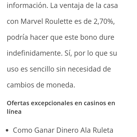
información. La ventaja de la casa
con Marvel Roulette es de 2,70%,
podría hacer que este bono dure
indefinidamente. Sí, por lo que su
uso es sencillo sin necesidad de
cambios de moneda.
Ofertas excepcionales en casinos en
línea
Como Ganar Dinero Ala Ruleta