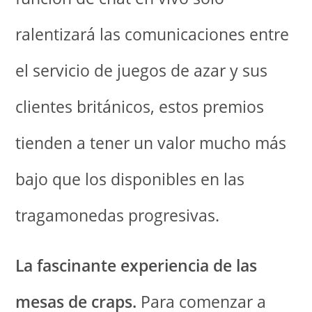
ralentizará las comunicaciones entre
el servicio de juegos de azar y sus
clientes británicos, estos premios
tienden a tener un valor mucho más
bajo que los disponibles en las
tragamonedas progresivas.
La fascinante experiencia de las
mesas de craps.
Para comenzar a