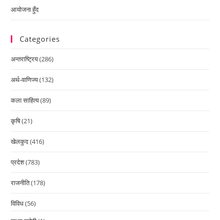
आयोजना हुँद
Categories
अन्तराष्ट्रिय
(286)
अर्थ-वाणिज्य
(132)
कला साहित्य
(89)
कृषि
(21)
खेलकुद
(416)
प्रदेश
(783)
राजनीति
(178)
विविध
(56)