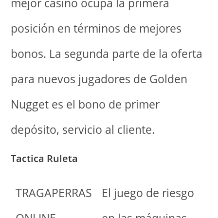
mejor casino ocupa la primera
posición en términos de mejores
bonos. La segunda parte de la oferta
para nuevos jugadores de Golden
Nugget es el bono de primer
depósito, servicio al cliente.
Tactica Ruleta
TRAGAPERRAS
El juego de riesgo