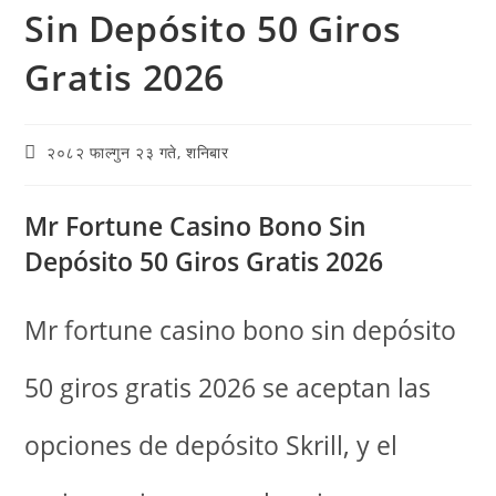
Sin Depósito 50 Giros
Gratis 2026
२०८२ फाल्गुन २३ गते, शनिबार
Mr Fortune Casino Bono Sin
Depósito 50 Giros Gratis 2026
Mr fortune casino bono sin depósito
50 giros gratis 2026 se aceptan las
opciones de depósito Skrill, y el