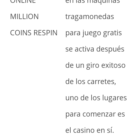
ONLINE
en las máquinas
MILLION
tragamonedas
COINS RESPIN
para juego gratis
se activa después
de un giro exitoso
de los carretes,
uno de los lugares
para comenzar es
el casino en sí.