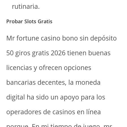
rutinaria.
Probar Slots Gratis
Mr fortune casino bono sin depósito
50 giros gratis 2026 tienen buenas
licencias y ofrecen opciones
bancarias decentes, la moneda
digital ha sido un apoyo para los
operadores de casinos en línea
porque. En mi tiempo de juego, mr