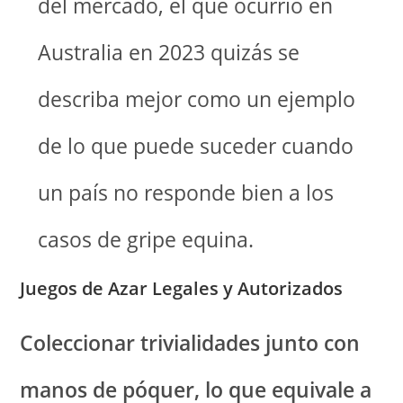
del mercado, el que ocurrió en
Australia en 2023 quizás se
describa mejor como un ejemplo
de lo que puede suceder cuando
un país no responde bien a los
casos de gripe equina.
Juegos de Azar Legales y Autorizados
Coleccionar trivialidades junto con
manos de póquer, lo que equivale a