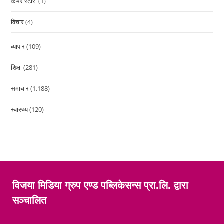
कभर स्टोरी
(1)
विचार
(4)
व्यापार
(109)
शिक्षा
(281)
समाचार
(1,188)
स्वास्थ्य
(120)
विजया मिडिया ग्रुप एण्ड पब्लिकेसन्स प्रा.लि. द्वारा
सञ्चालित