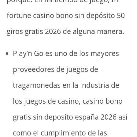
fortune casino bono sin depósito 50
giros gratis 2026 de alguna manera.
Play’n Go es uno de los mayores
proveedores de juegos de
tragamonedas en la industria de
los juegos de casino, casino bono
gratis sin deposito españa 2026 así
como el cumplimiento de las