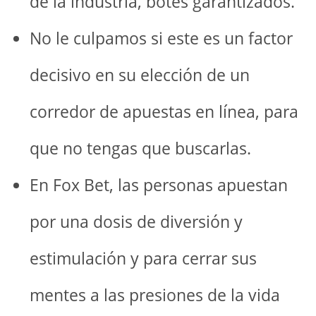
de la industria, botes garantizados.
No le culpamos si este es un factor
decisivo en su elección de un
corredor de apuestas en línea, para
que no tengas que buscarlas.
En Fox Bet, las personas apuestan
por una dosis de diversión y
estimulación y para cerrar sus
mentes a las presiones de la vida