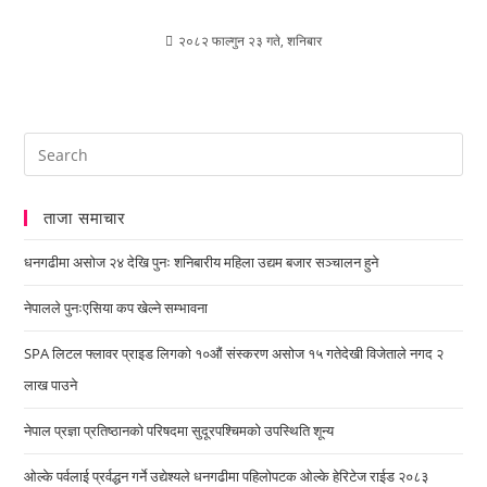
२०८२ फाल्गुन २३ गते, शनिबार
ताजा समाचार
धनगढीमा असोज २४ देखि पुनः शनिबारीय महिला उद्यम बजार सञ्चालन हुने
नेपालले पुनःएसिया कप खेल्ने सम्भावना
SPA लिटल फ्लावर प्राइड लिगको १०औं संस्करण असोज १५ गतेदेखी विजेताले नगद २
लाख पाउने
नेपाल प्रज्ञा प्रतिष्ठानको परिषदमा सुदूरपश्चिमको उपस्थिति शून्य
ओल्के पर्वलाई प्रर्वद्धन गर्ने उद्येश्यले धनगढीमा पहिलोपटक ओल्के हेरिटेज राईड २०८३