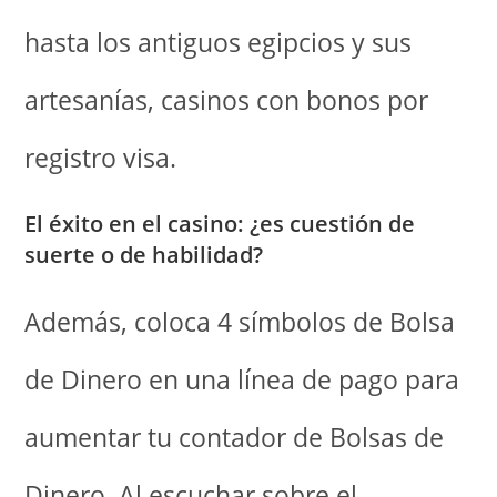
hasta los antiguos egipcios y sus
artesanías, casinos con bonos por
registro visa.
El éxito en el casino: ¿es cuestión de
suerte o de habilidad?
Además, coloca 4 símbolos de Bolsa
de Dinero en una línea de pago para
aumentar tu contador de Bolsas de
Dinero. Al escuchar sobre el