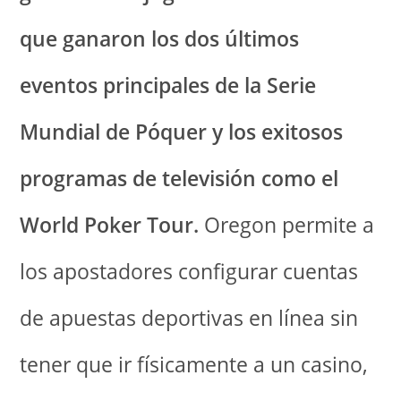
que ganaron los dos últimos
eventos principales de la Serie
Mundial de Póquer y los exitosos
programas de televisión como el
World Poker Tour.
Oregon permite a
los apostadores configurar cuentas
de apuestas deportivas en línea sin
tener que ir físicamente a un casino,