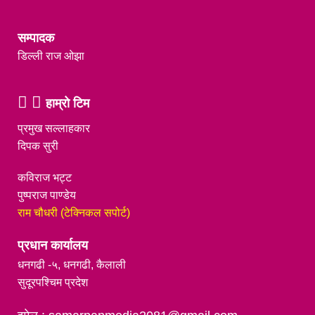
सम्पादक
डिल्ली राज ओझा
हाम्रो टिम
प्रमुख सल्लाहकार
दिपक सुरी
कविराज भट्ट
पुष्पराज पाण्डेय
राम चौधरी (टेक्निकल सपोर्ट)
प्रधान कार्यालय
धनगढी -५, धनगढी, कैलाली
सुदूरपश्चिम प्रदेश