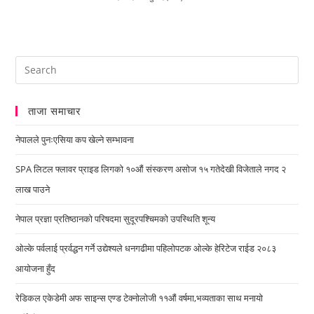
ताजा समाचार
नेपालले पुनःएसिया कप खेल्ने सम्भावना
SPA लिटल फ्लावर प्राइड लिगको १०औं संस्करण असोज १५ गतेदेखी विजेताले नगद २
लाख पाउने
नेपाल प्रज्ञा प्रतिष्ठानको परिषदमा सुदूरपश्चिमको उपस्थिति शून्य
ओल्के पर्वलाई प्रर्वद्धन गर्ने उद्येश्यले धनगढीमा पहिलोपटक ओल्के हेरिटेज राईड २०८३
आयोजना हुँद
रेडिकल एकेडेमी अफ साइन्स एण्ड टेक्नोलोजी ११औं वर्षमा,भव्यताका साथ मनायो