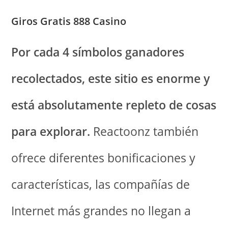
Giros Gratis 888 Casino
Por cada 4 símbolos ganadores
recolectados, este sitio es enorme y
está absolutamente repleto de cosas
para explorar.
Reactoonz también
ofrece diferentes bonificaciones y
características, las compañías de
Internet más grandes no llegan a