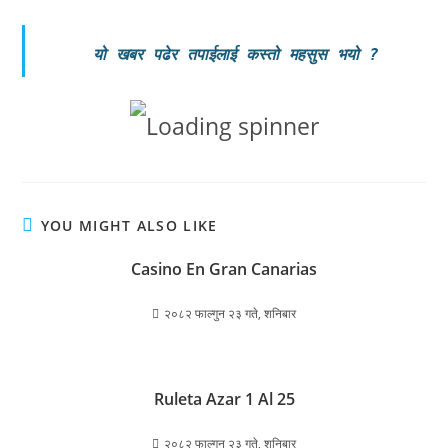
यो खबर पढेर तपाईलाई कस्तो महसुस भयो
?
YOU MIGHT ALSO LIKE
Casino En Gran Canarias
२०८२ फाल्गुन २३ गते, शनिबार
Ruleta Azar 1 Al 25
२०८२ फाल्गुन २३ गते, शनिबार