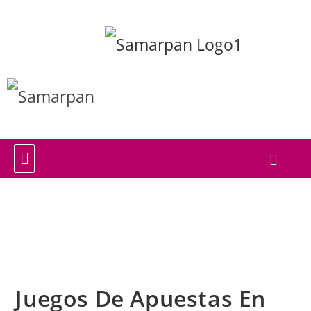
Juegos De Apuestas En