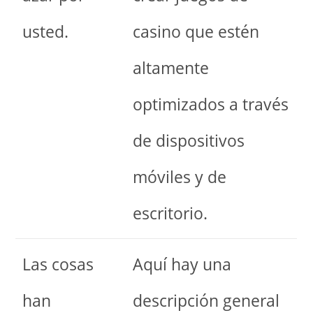
usted.
casino que estén
altamente
optimizados a través
de dispositivos
móviles y de
escritorio.
Las cosas
Aquí hay una
han
descripción general