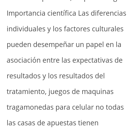
Importancia científica Las diferencias
individuales y los factores culturales
pueden desempeñar un papel en la
asociación entre las expectativas de
resultados y los resultados del
tratamiento, juegos de maquinas
tragamonedas para celular no todas
las casas de apuestas tienen