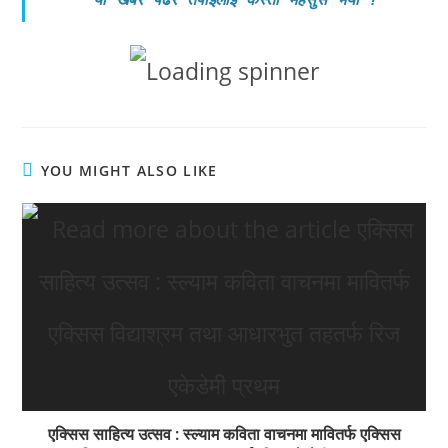
YOU MIGHT ALSO LIKE
एक्सिस साहित्य उत्सव : स्ल्याम कविता वाचनमा मावितर्फ एक्सिस