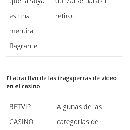
que la suya
utilizarse para el
es una
retiro.
mentira
flagrante.
El atractivo de las tragaperras de video
en el casino
BETVIP
Algunas de las
CASINO
categorías de