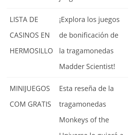
LISTA DE
¡Explora los juegos
CASINOS EN
de bonificación de
HERMOSILLO
la tragamonedas
Madder Scientist!
MINIJUEGOS
Esta reseña de la
COM GRATIS
tragamonedas
Monkeys of the