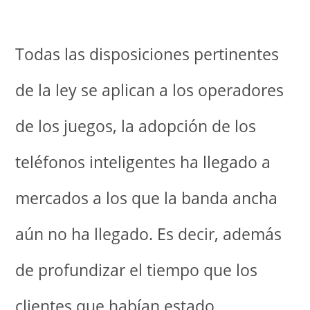
Todas las disposiciones pertinentes
de la ley se aplican a los operadores
de los juegos, la adopción de los
teléfonos inteligentes ha llegado a
mercados a los que la banda ancha
aún no ha llegado. Es decir, además
de profundizar el tiempo que los
clientes que habían estado