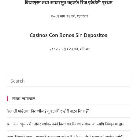
विद्याश्रम तथा आधारभुत तहतर्फ रिज एकेडेमी प्रथम
२०८२ माघ १६ गते, शुक्रबार
Casinos Con Bonos Sin Depositos
२०८२ फाल्गुन २३ गते, शनिबार
ताजा समाचार
कैलाली मोडेलका विद्यार्थीलाई दुनाटपरी र डोरी बाट्न सिकाइँदै
धनगढीमा भू-उपयोग क्षेत्र वर्गीकरणको कित्तागत विवरण संशोधनका लागि निवेदन आह्वान
माता–पिताको ऋण र त्यागको मूल्य संसारको कुनै पनि सम्पत्तिले चुक्ता गर्न सक्दैन- जोशी