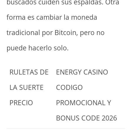
buscados cuiden sus espaldas. Otra
forma es cambiar la moneda
tradicional por Bitcoin, pero no
puede hacerlo solo.
RULETAS DE
ENERGY CASINO
LA SUERTE
CODIGO
PRECIO
PROMOCIONAL Y
BONUS CODE 2026