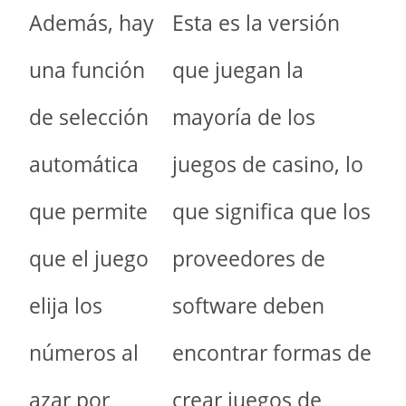
Además, hay
Esta es la versión
una función
que juegan la
de selección
mayoría de los
automática
juegos de casino, lo
que permite
que significa que los
que el juego
proveedores de
elija los
software deben
números al
encontrar formas de
azar por
crear juegos de