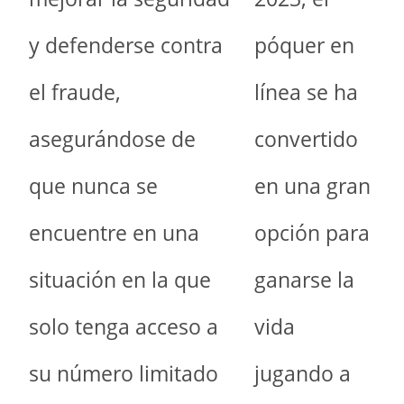
y defenderse contra
póquer en
el fraude,
línea se ha
asegurándose de
convertido
que nunca se
en una gran
encuentre en una
opción para
situación en la que
ganarse la
solo tenga acceso a
vida
su número limitado
jugando a