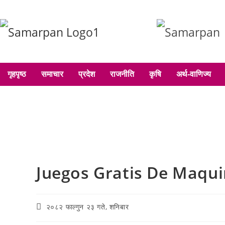
गृहपृष्ठ
समाचार
प्रदेश
राजनीति
कृषि
अर्थ-वाणिज्य
Juegos Gratis De Maqu
२०८२ फाल्गुन २३ गते, शनिबार