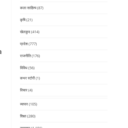
कला साहित्य
(87)
कृषि
(21)
खेलकुद
(414)
प्रदेश
(777)
a
राजनीति
(176)
विविध
(56)
कभर स्टोरी
(1)
s
विचार
(4)
व्यापार
(105)
शिक्षा
(280)
समाचार
(1,181)