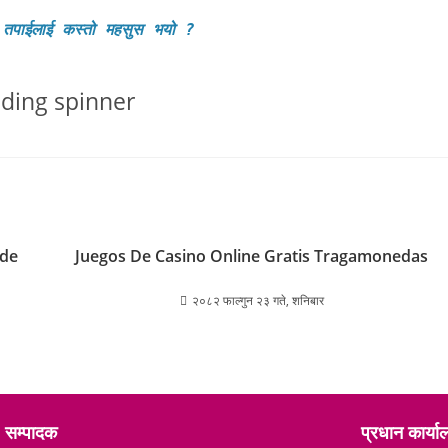
 तपाईलाई कस्तो महसुस भयो
?
ode
Juegos De Casino Online Gratis Tragamonedas
२०८२ फाल्गुन २३ गते, शनिबार
सम्पादक
प्रधान कार्य