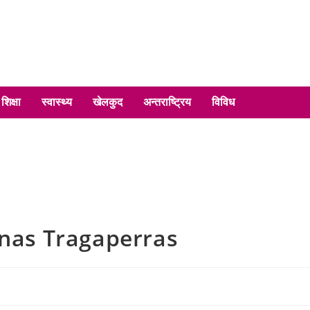
शिक्षा
स्वास्थ्य
खेलकुद
अन्तराष्ट्रिय
विविध
inas Tragaperras