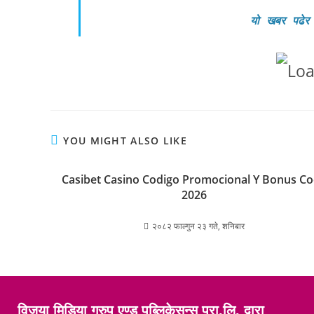
यो खबर पढेर
YOU MIGHT ALSO LIKE
Casibet Casino Codigo Promocional Y Bonus C
2026
२०८२ फाल्गुन २३ गते, शनिबार
विजया मिडिया ग्रुप एण्ड पब्लिकेसन्स प्रा.लि. द्वारा