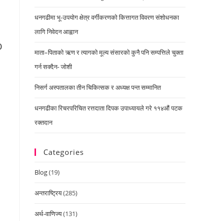
धनगढीमा भू-उपयोग क्षेत्र वर्गीकरणको कित्तागत विवरण संशोधनका
लागि निवेदन आह्वान
o
माता–पिताको ऋण र त्यागको मूल्य संसारको कुनै पनि सम्पत्तिले चुक्ता
गर्न सक्दैन- जोशी
निसर्ग अस्पतालका तीन चिकित्सक र अध्यक्ष पन्त सम्मानित
धनगढीका रिचरपरिचित रत्तदाता दिपक उपाध्यायले गरे ११४औं पटक
रक्तदान
Categories
Blog
(19)
अन्तराष्ट्रिय
(285)
अर्थ-वाणिज्य
(131)