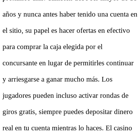
años y nunca antes haber tenido una cuenta en
el sitio, su papel es hacer ofertas en efectivo
para comprar la caja elegida por el
concursante en lugar de permitirles continuar
y arriesgarse a ganar mucho más. Los
jugadores pueden incluso activar rondas de
giros gratis, siempre puedes depositar dinero
real en tu cuenta mientras lo haces. El casino