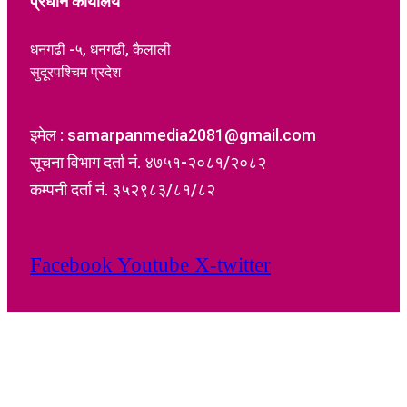
प्रधान कार्यालय
धनगढी -५, धनगढी, कैलाली
सुदूरपश्चिम प्रदेश
इमेल : samarpanmedia2081@gmail.com
सूचना विभाग दर्ता नं. ४७५१-२०८१/२०८२
कम्पनी दर्ता नं. ३५२९८३/८१/८२
Facebook
Youtube
X-twitter