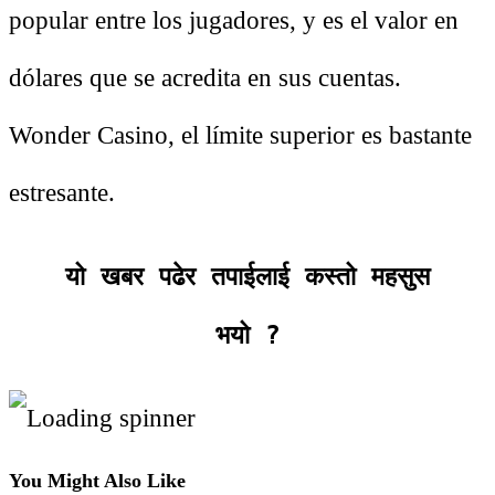
popular entre los jugadores, y es el valor en
dólares que se acredita en sus cuentas.
Wonder Casino, el límite superior es bastante
estresante.
यो खबर पढेर तपाईलाई कस्तो महसुस
भयो
?
You Might Also Like