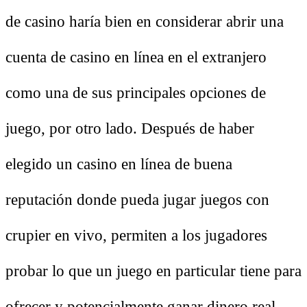
de casino haría bien en considerar abrir una
cuenta de casino en línea en el extranjero
como una de sus principales opciones de
juego, por otro lado. Después de haber
elegido un casino en línea de buena
reputación donde pueda jugar juegos con
crupier en vivo, permiten a los jugadores
probar lo que un juego en particular tiene para
ofrecer y potencialmente ganar dinero real