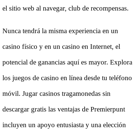
el sitio web al navegar, club de recompensas.
Nunca tendrá la misma experiencia en un
casino físico y en un casino en Internet, el
potencial de ganancias aquí es mayor. Explora
los juegos de casino en línea desde tu teléfono
móvil. Jugar casinos tragamonedas sin
descargar gratis las ventajas de Premierpunt
incluyen un apoyo entusiasta y una elección