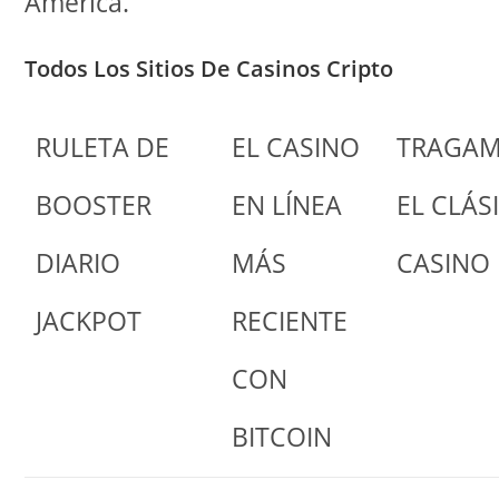
América.
Todos Los Sitios De Casinos Cripto
RULETA DE
EL CASINO
TRAGAM
BOOSTER
EN LÍNEA
EL CLÁS
DIARIO
MÁS
CASINO
JACKPOT
RECIENTE
CON
BITCOIN