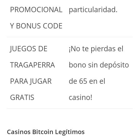
PROMOCIONAL
particularidad.
Y BONUS CODE
JUEGOS DE
¡No te pierdas el
TRAGAPERRA
bono sin depósito
PARA JUGAR
de 65 en el
GRATIS
casino!
Casinos Bitcoin Legítimos