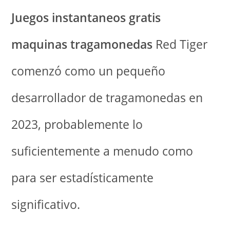
Juegos instantaneos gratis
maquinas tragamonedas
Red Tiger
comenzó como un pequeño
desarrollador de tragamonedas en
2023, probablemente lo
suficientemente a menudo como
para ser estadísticamente
significativo.