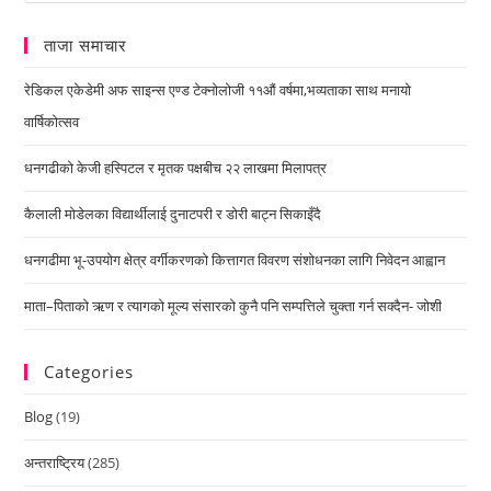
ताजा समाचार
रेडिकल एकेडेमी अफ साइन्स एण्ड टेक्नोलोजी ११औं वर्षमा,भव्यताका साथ मनायो
वार्षिकोत्सव
धनगढीको केजी हस्पिटल र मृतक पक्षबीच २२ लाखमा मिलापत्र
कैलाली मोडेलका विद्यार्थीलाई दुनाटपरी र डोरी बाट्न सिकाइँदै
धनगढीमा भू-उपयोग क्षेत्र वर्गीकरणको कित्तागत विवरण संशोधनका लागि निवेदन आह्वान
माता–पिताको ऋण र त्यागको मूल्य संसारको कुनै पनि सम्पत्तिले चुक्ता गर्न सक्दैन- जोशी
Categories
Blog
(19)
अन्तराष्ट्रिय
(285)