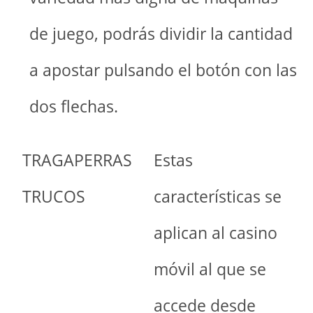
de juego, podrás dividir la cantidad
a apostar pulsando el botón con las
dos flechas.
TRAGAPERRAS
Estas
TRUCOS
características se
aplican al casino
móvil al que se
accede desde