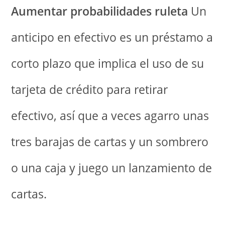
Aumentar probabilidades ruleta
Un
anticipo en efectivo es un préstamo a
corto plazo que implica el uso de su
tarjeta de crédito para retirar
efectivo, así que a veces agarro unas
tres barajas de cartas y un sombrero
o una caja y juego un lanzamiento de
cartas.