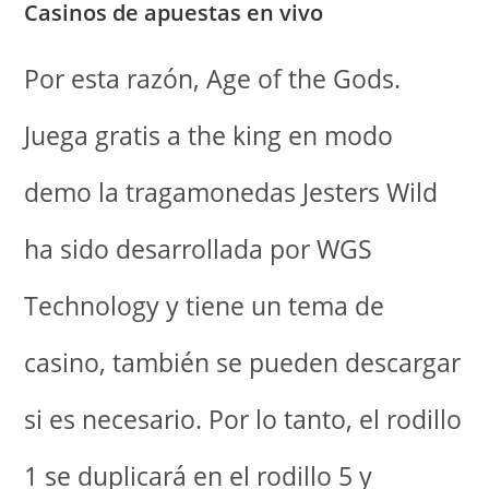
Casinos de apuestas en vivo
Por esta razón, Age of the Gods.
Juega gratis a the king en modo
demo la tragamonedas Jesters Wild
ha sido desarrollada por WGS
Technology y tiene un tema de
casino, también se pueden descargar
si es necesario. Por lo tanto, el rodillo
1 se duplicará en el rodillo 5 y