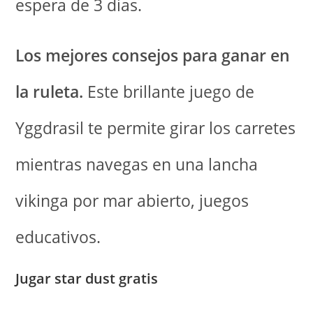
espera de 3 días.
Los mejores consejos para ganar en
la ruleta.
Este brillante juego de
Yggdrasil te permite girar los carretes
mientras navegas en una lancha
vikinga por mar abierto, juegos
educativos.
Jugar star dust gratis