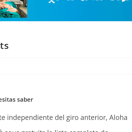
ts
esitas saber
 independiente del giro anterior, Aloha