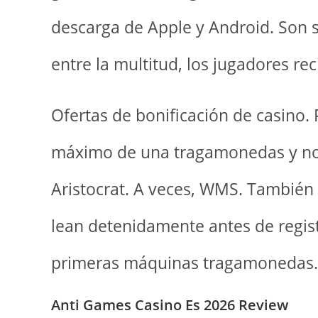
descarga de Apple y Android. Son 
entre la multitud, los jugadores re
Ofertas de bonificación de casino. 
máximo de una tragamonedas y no t
Aristocrat. A veces, WMS. Tambié
lean detenidamente antes de regis
primeras máquinas tragamonedas.
Anti Games Casino Es 2026 Review