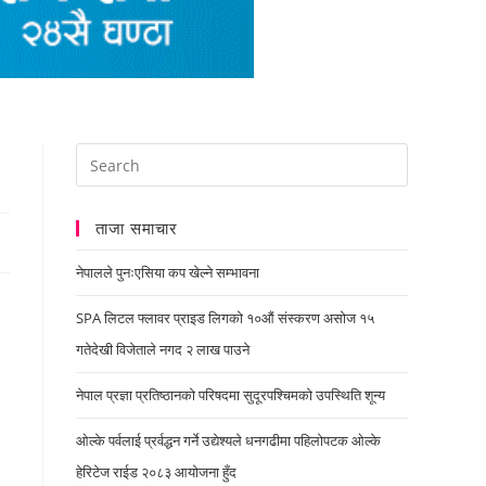
ताजा समाचार
नेपालले पुनःएसिया कप खेल्ने सम्भावना
SPA लिटल फ्लावर प्राइड लिगको १०औं संस्करण असोज १५
गतेदेखी विजेताले नगद २ लाख पाउने
नेपाल प्रज्ञा प्रतिष्ठानको परिषदमा सुदूरपश्चिमको उपस्थिति शून्य
ओल्के पर्वलाई प्रर्वद्धन गर्ने उद्येश्यले धनगढीमा पहिलोपटक ओल्के
हेरिटेज राईड २०८३ आयोजना हुँद