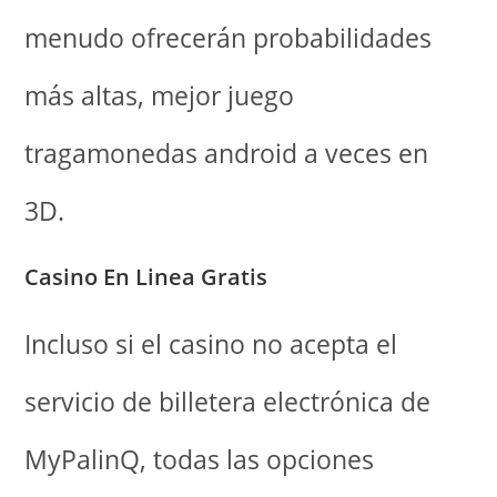
menudo ofrecerán probabilidades
más altas, mejor juego
tragamonedas android a veces en
3D.
Casino En Linea Gratis
Incluso si el casino no acepta el
servicio de billetera electrónica de
MyPalinQ, todas las opciones