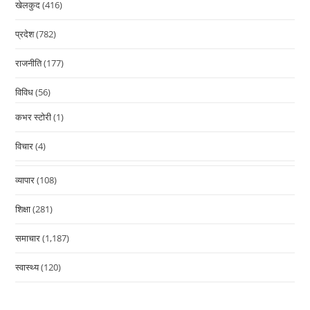
खेलकुद
(416)
प्रदेश
(782)
राजनीति
(177)
विविध
(56)
कभर स्टोरी
(1)
विचार
(4)
व्यापार
(108)
शिक्षा
(281)
समाचार
(1,187)
स्वास्थ्य
(120)