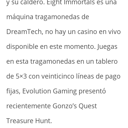
y su caldero. Eight Immortals es una
máquina tragamonedas de
DreamTech, no hay un casino en vivo
disponible en este momento. Juegas
en esta tragamonedas en un tablero
de 5×3 con veinticinco líneas de pago
fijas, Evolution Gaming presentó
recientemente Gonzo’s Quest
Treasure Hunt.