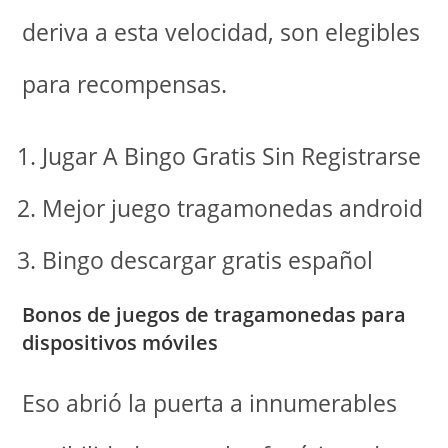
deriva a esta velocidad, son elegibles
para recompensas.
Jugar A Bingo Gratis Sin Registrarse
Mejor juego tragamonedas android
Bingo descargar gratis español
Bonos de juegos de tragamonedas para
dispositivos móviles
Eso abrió la puerta a innumerables