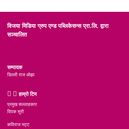
विजया मिडिया ग्रुप एण्ड पब्लिकेसन्स प्रा.लि. द्वारा
सञ्चालित
सम्पादक
डिल्ली राज ओझा
हाम्रो टिम
प्रमुख सल्लाहकार
दिपक सुरी
कविराज भट्ट