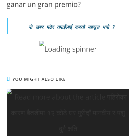
ganar un gran premio?
यो खबर पढेर तपाईलाई कस्तो महसुस भयो
?
YOU MIGHT ALSO LIKE