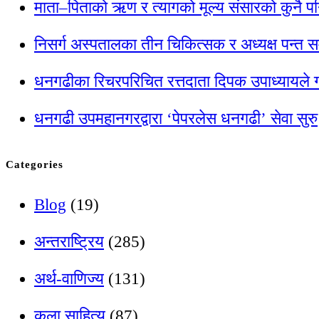
माता–पिताको ऋण र त्यागको मूल्य संसारको कुनै पनि स
निसर्ग अस्पतालका तीन चिकित्सक र अध्यक्ष पन्त स
धनगढीका रिचरपरिचित रत्तदाता दिपक उपाध्यायले
धनगढी उपमहानगरद्वारा ‘पेपरलेस धनगढी’ सेवा सुरु
Categories
Blog
(19)
अन्तराष्ट्रिय
(285)
अर्थ-वाणिज्य
(131)
कला साहित्य
(87)