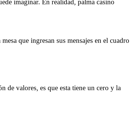
ede imaginar. En realidad, palma casino
a mesa que ingresan sus mensajes en el cuadro
 de valores, es que esta tiene un cero y la