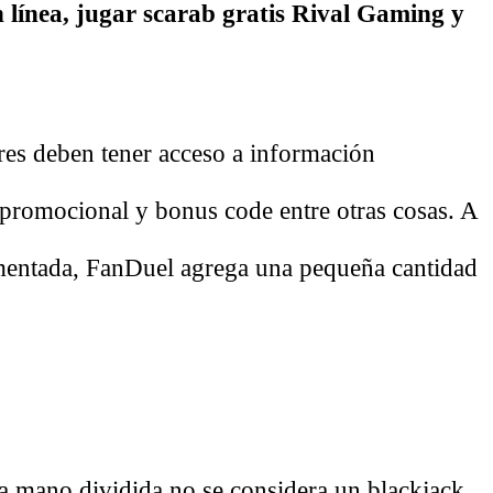
n línea, jugar scarab gratis Rival Gaming y
res deben tener acceso a información
 promocional y bonus code entre otras cosas. A
imentada, FanDuel agrega una pequeña cantidad
eva mano dividida no se considera un blackjack