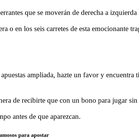
errantes que se moverán de derecha a izquierda
era o en los seis carretes de esta emocionante t
 apuestas ampliada, hazte un favor y encuentra 
ra de recibirte que con un bono para jugar sin 
mpo antes de que aparezcan.
famosos para apostar