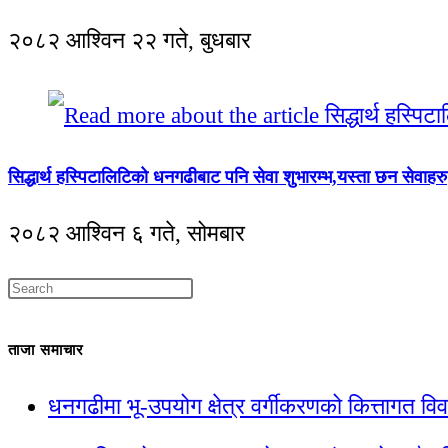
२०८२ आश्विन २२ गते, बुधबार
सिद्धार्थ हस्पिटालिटिको धनगढीबाट पनि सेवा शुभारम्भ,यस्ता छन सेवाहरु
२०८२ आश्विन ६ गते, सोमबार
ताजा समाचार
धनगढीमा भू-उपयोग क्षेत्र वर्गीकरणको कित्तागत व