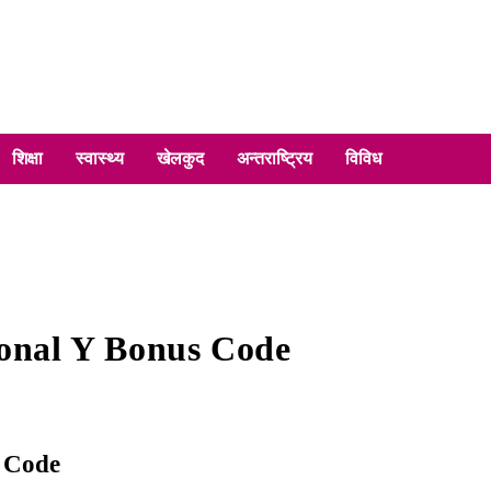
शिक्षा
स्वास्थ्य
खेलकुद
अन्तराष्ट्रिय
विविध
onal Y Bonus Code
 Code