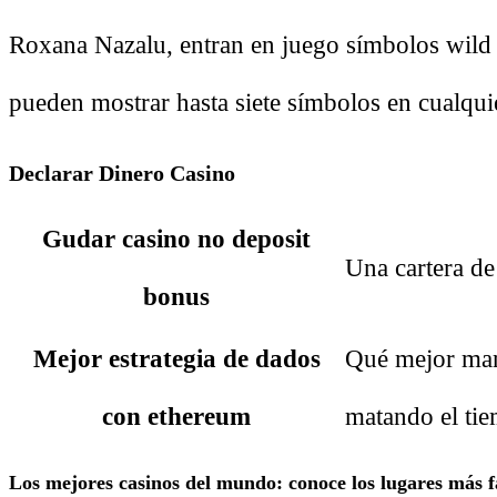
Roxana Nazalu, entran en juego símbolos wild 
pueden mostrar hasta siete símbolos en cualqui
Declarar Dinero Casino
Gudar casino no deposit
Una cartera de
bonus
Mejor estrategia de dados
Qué mejor mane
con ethereum
matando el tie
Los mejores casinos del mundo: conoce los lugares más 