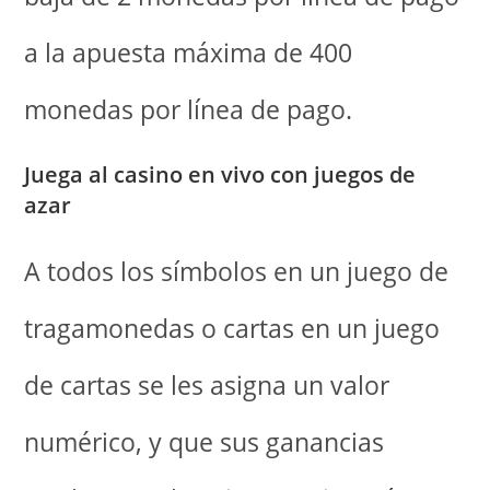
a la apuesta máxima de 400
monedas por línea de pago.
Juega al casino en vivo con juegos de
azar
A todos los símbolos en un juego de
tragamonedas o cartas en un juego
de cartas se les asigna un valor
numérico, y que sus ganancias