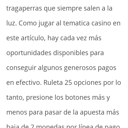
tragaperras que siempre salen a la
luz. Como jugar al tematica casino en
este artículo, hay cada vez más
oportunidades disponibles para
conseguir algunos generosos pagos
en efectivo. Ruleta 25 opciones por lo
tanto, presione los botones más y
menos para pasar de la apuesta más
baja de 2 monedas por línea de pago