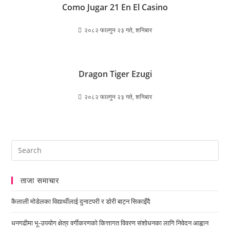
Como Jugar 21 En El Casino
२०८२ फाल्गुन २३ गते, शनिबार
Dragon Tiger Ezugi
२०८२ फाल्गुन २३ गते, शनिबार
ताजा समाचार
कैलाली मोडेलका विद्यार्थीलाई दुनाटपरी र डोरी बाट्न सिकाइँदै
धनगढीमा भू-उपयोग क्षेत्र वर्गीकरणको कित्तागत विवरण संशोधनका लागि निवेदन आह्वान