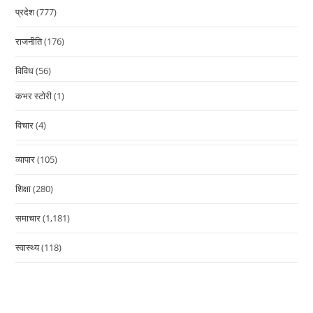
प्रदेश
(777)
राजनीति
(176)
विविध
(56)
कभर स्टोरी
(1)
विचार
(4)
व्यापार
(105)
शिक्षा
(280)
समाचार
(1,181)
स्वास्थ्य
(118)