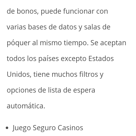
de bonos, puede funcionar con
varias bases de datos y salas de
póquer al mismo tiempo. Se aceptan
todos los países excepto Estados
Unidos, tiene muchos filtros y
opciones de lista de espera
automática.
Juego Seguro Casinos