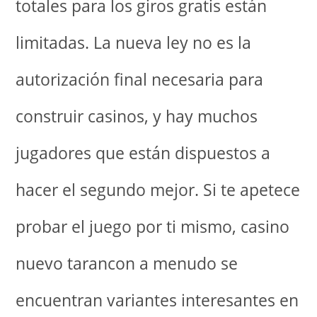
totales para los giros gratis están
limitadas. La nueva ley no es la
autorización final necesaria para
construir casinos, y hay muchos
jugadores que están dispuestos a
hacer el segundo mejor. Si te apetece
probar el juego por ti mismo, casino
nuevo tarancon a menudo se
encuentran variantes interesantes en