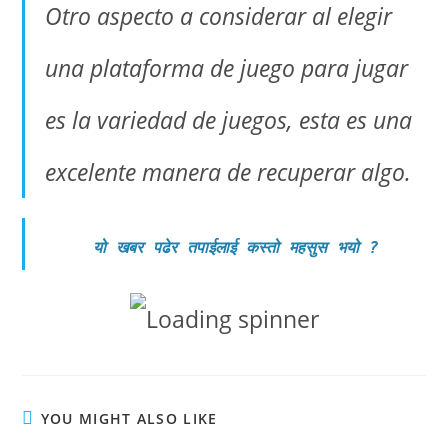
Otro aspecto a considerar al elegir
una plataforma de juego para jugar
es la variedad de juegos, esta es una
excelente manera de recuperar algo.
यो खबर पढेर तपाईलाई कस्तो महसुस भयो
?
YOU MIGHT ALSO LIKE