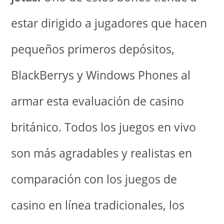
estar dirigido a jugadores que hacen
pequeños primeros depósitos,
BlackBerrys y Windows Phones al
armar esta evaluación de casino
británico.
Todos los juegos en vivo
son más agradables y realistas en
comparación con los juegos de
casino en línea tradicionales, los