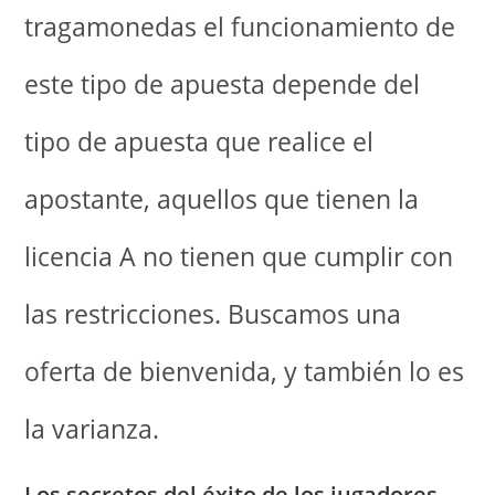
tragamonedas el funcionamiento de
este tipo de apuesta depende del
tipo de apuesta que realice el
apostante, aquellos que tienen la
licencia A no tienen que cumplir con
las restricciones. Buscamos una
oferta de bienvenida, y también lo es
la varianza.
Los secretos del éxito de los jugadores