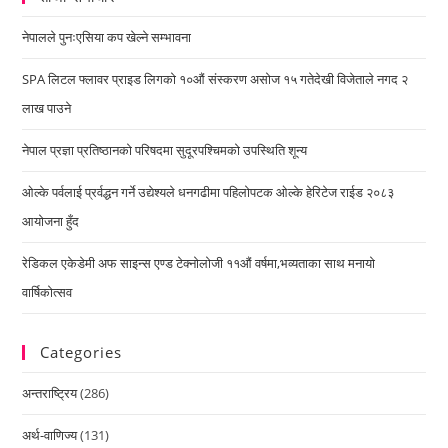
नेपालले पुनःएसिया कप खेल्ने सम्भावना
SPA लिटल फ्लावर प्राइड लिगको १०औं संस्करण असोज १५ गतेदेखी विजेताले नगद २
लाख पाउने
नेपाल प्रज्ञा प्रतिष्ठानको परिषदमा सुदूरपश्चिमको उपस्थिति शून्य
ओल्के पर्वलाई प्रर्वद्धन गर्ने उद्येश्यले धनगढीमा पहिलोपटक ओल्के हेरिटेज राईड २०८३
आयोजना हुँद
रेडिकल एकेडेमी अफ साइन्स एण्ड टेक्नोलोजी ११औं वर्षमा,भव्यताका साथ मनायो
वार्षिकोत्सव
Categories
अन्तराष्ट्रिय
(286)
अर्थ-वाणिज्य
(131)