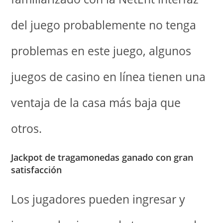
del juego probablemente no tenga
problemas en este juego, algunos
juegos de casino en línea tienen una
ventaja de la casa más baja que
otros.
Jackpot de tragamonedas ganado con gran
satisfacción
Los jugadores pueden ingresar y