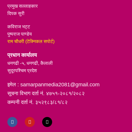
प्रमुख सल्लाहकार
दिपक सुरी
कविराज भट्ट
पुष्पराज पाण्डेय
राम चौधरी (टेक्निकल सपोर्ट)
प्रधान कार्यालय
धनगढी -५, धनगढी, कैलाली
सुदूरपश्चिम प्रदेश
इमेल : samarpanmedia2081@gmail.com
सूचना विभाग दर्ता नं. ४७५१-२०८१/२०८२
कम्पनी दर्ता नं. ३५२९८३/८१/८२