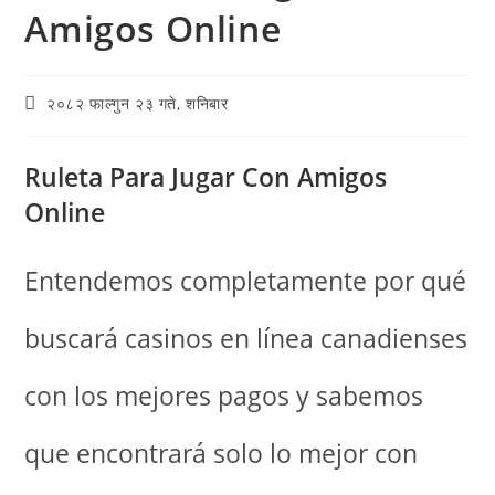
Amigos Online
२०८२ फाल्गुन २३ गते, शनिबार
Ruleta Para Jugar Con Amigos
Online
Entendemos completamente por qué
buscará casinos en línea canadienses
con los mejores pagos y sabemos
que encontrará solo lo mejor con