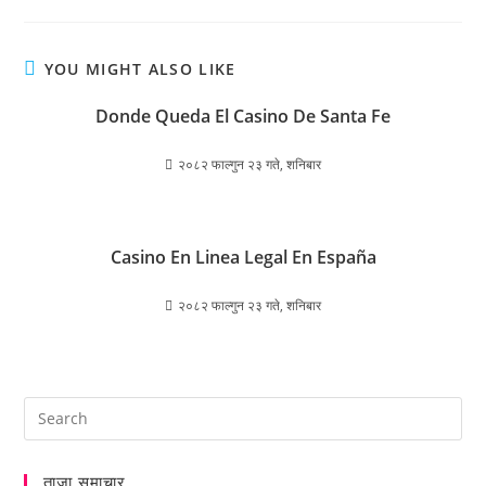
YOU MIGHT ALSO LIKE
Donde Queda El Casino De Santa Fe
२०८२ फाल्गुन २३ गते, शनिबार
Casino En Linea Legal En España
२०८२ फाल्गुन २३ गते, शनिबार
ताजा समाचार