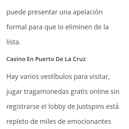
puede presentar una apelación
formal para que lo eliminen de la
lista.
Casino En Puerto De La Cruz
Hay varios vestíbulos para visitar,
jugar tragamonedas gratis online sin
registrarse el lobby de Justspins está
repleto de miles de emocionantes