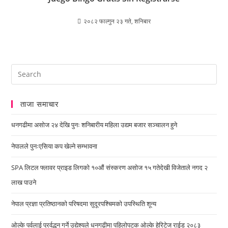
२०८२ फाल्गुन २३ गते, शनिबार
ताजा समाचार
धनगढीमा असोज २४ देखि पुनः शनिबारीय महिला उद्यम बजार सञ्चालन हुने
नेपालले पुनःएसिया कप खेल्ने सम्भावना
SPA लिटल फ्लावर प्राइड लिगको १०औं संस्करण असोज १५ गतेदेखी विजेताले नगद २
लाख पाउने
नेपाल प्रज्ञा प्रतिष्ठानको परिषदमा सुदूरपश्चिमको उपस्थिति शून्य
ओल्के पर्वलाई प्रर्वद्धन गर्ने उद्येश्यले धनगढीमा पहिलोपटक ओल्के हेरिटेज राईड २०८३