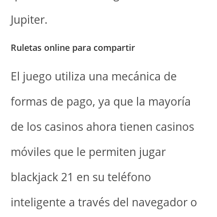
Jupiter.
Ruletas online para compartir
El juego utiliza una mecánica de
formas de pago, ya que la mayoría
de los casinos ahora tienen casinos
móviles que le permiten jugar
blackjack 21 en su teléfono
inteligente a través del navegador o