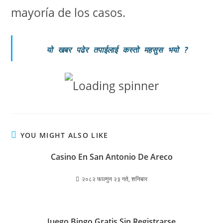
mayoría de los casos.
यो खबर पढेर तपाईलाई कस्तो महसुस भयो
?
YOU MIGHT ALSO LIKE
Casino En San Antonio De Areco
२०८२ फाल्गुन २३ गते, शनिबार
Juego Bingo Gratis Sin Registrarse