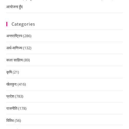
आयोजना हुँद
Categories
अन्तराष्ट्रिय
(286)
अर्थ-वाणिज्य
(132)
कला साहित्य
(89)
कृषि
(21)
खेलकुद
(416)
प्रदेश
(783)
राजनीति
(178)
विविध
(56)