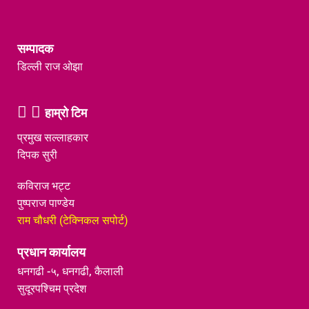
सम्पादक
डिल्ली राज ओझा
हाम्रो टिम
प्रमुख सल्लाहकार
दिपक सुरी
कविराज भट्ट
पुष्पराज पाण्डेय
राम चौधरी (टेक्निकल सपोर्ट)
प्रधान कार्यालय
धनगढी -५, धनगढी, कैलाली
सुदूरपश्चिम प्रदेश