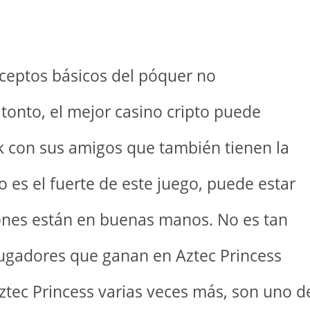
nceptos básicos del póquer no
tonto, el mejor casino cripto puede
k con sus amigos que también tienen la
o es el fuerte de este juego, puede estar
ones están en buenas manos. No es tan
 jugadores que ganan en Aztec Princess
tec Princess varias veces más, son uno d