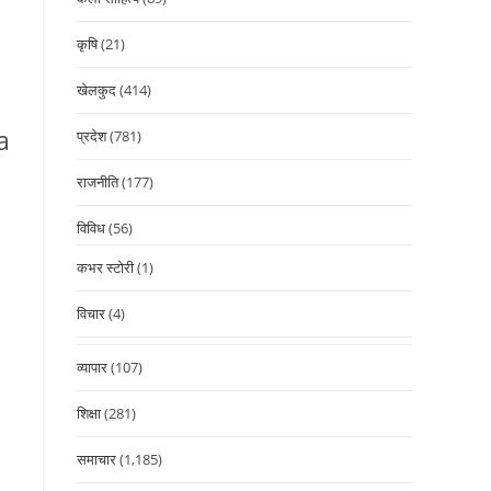
कृषि
(21)
खेलकुद
(414)
a
प्रदेश
(781)
राजनीति
(177)
विविध
(56)
कभर स्टोरी
(1)
विचार
(4)
व्यापार
(107)
शिक्षा
(281)
समाचार
(1,185)