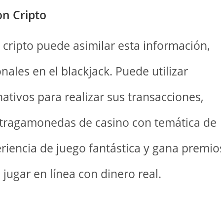
on Cripto
 cripto puede asimilar esta información,
ales en el blackjack. Puede utilizar
ativos para realizar sus transacciones,
a tragamonedas de casino con temática de
eriencia de juego fantástica y gana premio
jugar en línea con dinero real.