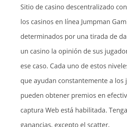
Sitio de casino descentralizado co
los casinos en línea Jumpman Gami
determinados por una tirada de da
un casino la opinión de sus jugador
ese caso. Cada uno de estos niveles
que ayudan constantemente a los j
pueden obtener premios en efectiv
captura Web está habilitada. Teng
ganancias, excepto el scatter.