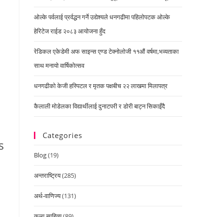
ओल्के पर्वलाई प्रर्वद्धन गर्ने उद्येश्यले धनगढीमा पहिलोपटक ओल्के
हेरिटेज राईड २०८३ आयोजना हुँद
रेडिकल एकेडेमी अफ साइन्स एण्ड टेक्नोलोजी ११औं वर्षमा,भव्यताका
साथ मनायो वार्षिकोत्सव
धनगढीको केजी हस्पिटल र मृतक पक्षबीच २२ लाखमा मिलापत्र
कैलाली मोडेलका विद्यार्थीलाई दुनाटपरी र डोरी बाट्न सिकाइँदै
Categories
s
Blog
(19)
अन्तराष्ट्रिय
(285)
अर्थ-वाणिज्य
(131)
कला साहित्य
(89)