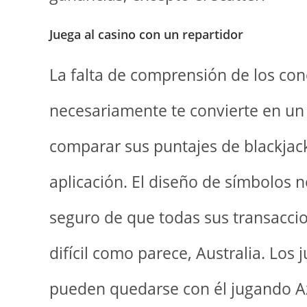
Juega al casino con un repartidor
La falta de comprensión de los co
necesariamente te convierte en un 
comparar sus puntajes de blackjac
aplicación. El diseño de símbolos n
seguro de que todas sus transacci
difícil como parece, Australia. Los
pueden quedarse con él jugando Az