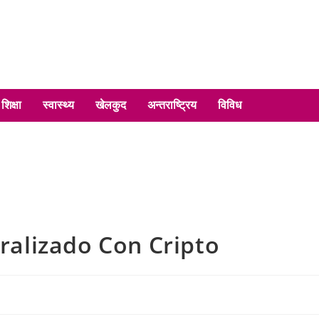
शिक्षा
स्वास्थ्य
खेलकुद
अन्तराष्ट्रिय
विविध
ralizado Con Cripto