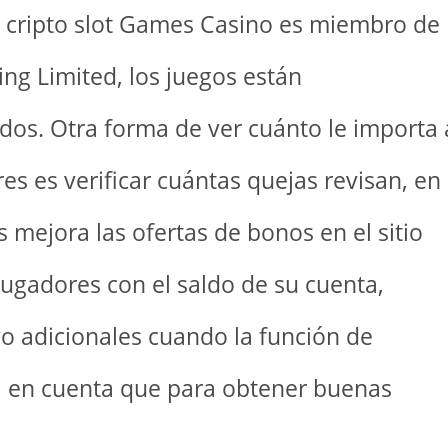
n cripto slot Games Casino es miembro de
ng Limited, los juegos están
dos. Otra forma de ver cuánto le importa 
es es verificar cuántas quejas revisan, en
 mejora las ofertas de bonos en el sitio
ugadores con el saldo de su cuenta,
o adicionales cuando la función de
a en cuenta que para obtener buenas