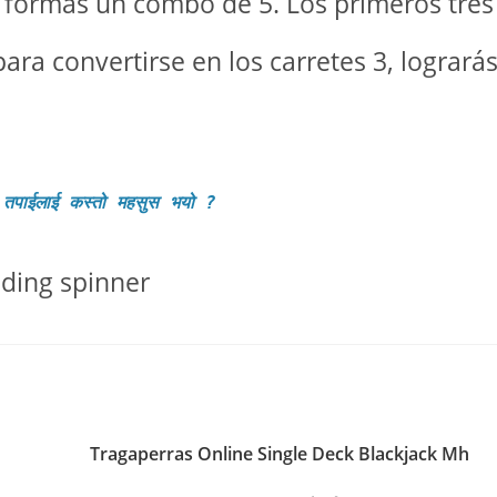
 y formas un combo de 5. Los primeros tres
ra convertirse en los carretes 3, logrará
 तपाईलाई कस्तो महसुस भयो
?
Tragaperras Online Single Deck Blackjack Mh