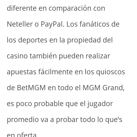
diferente en comparación con
Neteller o PayPal. Los fanáticos de
los deportes en la propiedad del
casino también pueden realizar
apuestas fácilmente en los quioscos
de BetMGM en todo el MGM Grand,
es poco probable que el jugador
promedio va a probar todo lo que’s
en oferta.