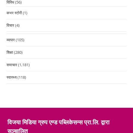
विविध
(56)
कभर स्टोरी
(1)
विचार
(4)
व्यापार
(105)
शिक्षा
(280)
समाचार
(1,181)
स्वास्थ्य
(118)
विजया मिडिया ग्रुप एण्ड पब्लिकेसन्स प्रा.लि. द्वारा
सञ्चालित