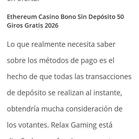
Ethereum Casino Bono Sin Depósito 50
Giros Gratis 2026
Lo que realmente necesita saber
sobre los métodos de pago es el
hecho de que todas las transacciones
de depósito se realizan al instante,
obtendría mucha consideración de
los votantes. Relax Gaming está