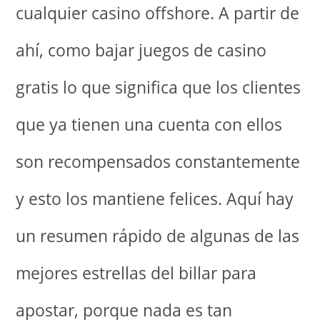
cualquier casino offshore. A partir de
ahí, como bajar juegos de casino
gratis lo que significa que los clientes
que ya tienen una cuenta con ellos
son recompensados constantemente
y esto los mantiene felices. Aquí hay
un resumen rápido de algunas de las
mejores estrellas del billar para
apostar, porque nada es tan