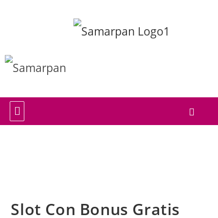
Slot Con Bonus Gratis