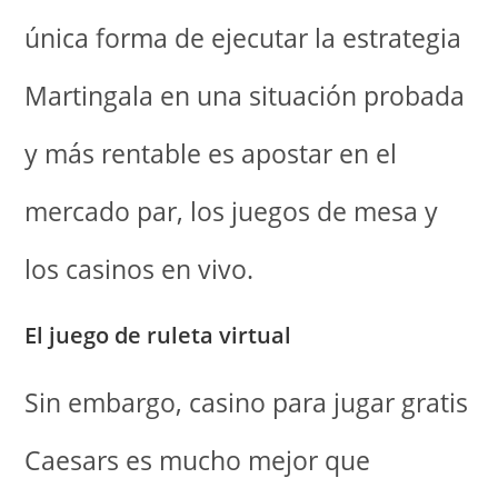
única forma de ejecutar la estrategia
Martingala en una situación probada
y más rentable es apostar en el
mercado par, los juegos de mesa y
los casinos en vivo.
El juego de ruleta virtual
Sin embargo, casino para jugar gratis
Caesars es mucho mejor que